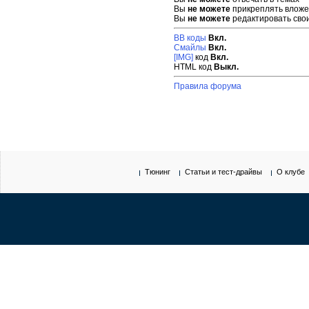
Вы
не можете
прикреплять влож
Вы
не можете
редактировать сво
BB коды
Вкл.
Смайлы
Вкл.
[IMG]
код
Вкл.
HTML код
Выкл.
Правила форума
Тюнинг
Статьи и тест-драйвы
О клубе