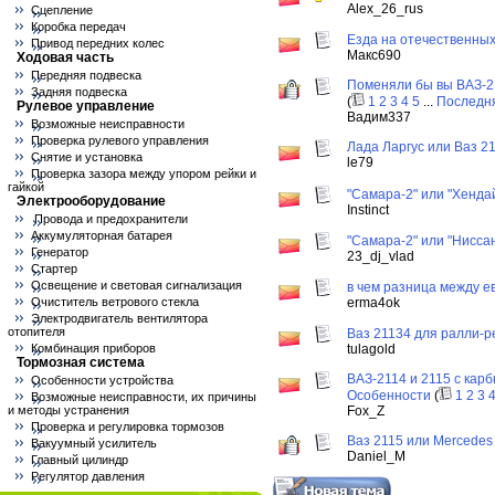
Alex_26_rus
Сцепление
Коробка передач
Езда на отечественны
Привод передних колес
Макс690
Ходовая часть
Передняя подвеска
Поменяли бы вы ВАЗ-21
Задняя подвеска
(
1
2
3
4
5
...
Последн
Рулевое управление
Вадим337
Возможные неисправности
Проверка рулевого управления
Лада Ларгус или Ваз 21
Снятие и установка
le79
Проверка зазора между упором рейки и
гайкой
"Самара-2" или "Хенда
Электрооборудование
Instinct
Провода и предохранители
Аккумуляторная батарея
"Самара-2" или "Нисса
Генератор
23_dj_vlad
Стартер
Освещение и световая сигнализация
в чем разница между ев
Очиститель ветрового стекла
erma4ok
Электродвигатель вентилятора
отопителя
Ваз 21134 для ралли-р
Комбинация приборов
tulagold
Тормозная система
ВАЗ-2114 и 2115 с кар
Особенности устройства
Особенности
(
1
2
3
Возможные неисправности, их причины
и методы устранения
Fox_Z
Проверка и регулировка тормозов
Ваз 2115 или Mercedes
Вакуумный усилитель
Daniel_M
Главный цилиндр
Регулятор давления