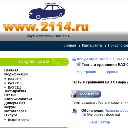
Главная
Карта сайта
Поиск по са
Форум клуба ВАЗ 2113, ВАЗ 21
РАЗДЕЛЫ САЙТА
Тесты и сравнения ВАЗ С
Главная
Регистрация
Справка
Модификации
ВАЗ 2114
Тесты и сравнения ВАЗ Самара 2
ВАЗ 2115
ВАЗ 2113
Тест-драйвы
Статьи
Автобиблиотека
Темы раздела
: Тесты и сравнени
Дилеры Ваз
Форум
Объявление
:
Правила форум
Фотогалерея
ЧЕ
(Авторитет форума)
О клубе
Встречи клуба
Тема
/
Автор