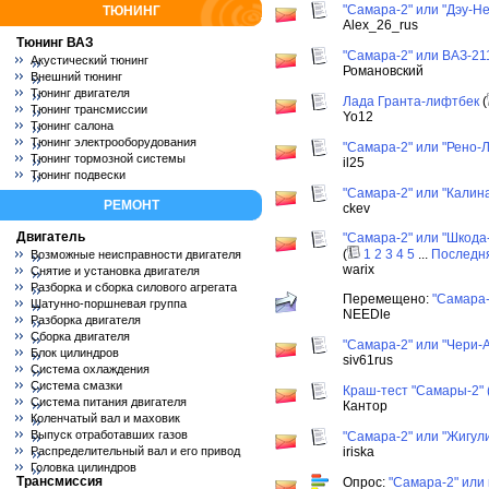
"Самара-2" или "Дэу-Н
ТЮНИНГ
Alex_26_rus
Тюнинг ВАЗ
"Самара-2" или ВАЗ-21
Акустический тюнинг
Романовский
Внешний тюнинг
Тюнинг двигателя
Лада Гранта-лифтбек
(
Тюнинг трансмиссии
Yo12
Тюнинг салона
Тюнинг электрооборудования
"Самара-2" или "Рено-
Тюнинг тормозной системы
il25
Тюнинг подвески
"Самара-2" или "Калин
РЕМОНТ
ckev
Двигатель
"Самара-2" или "Шкода
(
1
2
3
4
5
...
Последн
Возможные неисправности двигателя
warix
Снятие и установка двигателя
Разборка и сборка силового агрегата
Перемещено:
"Самара-
Шатунно-поршневая группа
NEEDle
Разборка двигателя
Сборка двигателя
"Самара-2" или "Чери-
Блок цилиндров
siv61rus
Система охлаждения
Система смазки
Краш-тест "Самары-2" 
Система питания двигателя
Кантор
Коленчатый вал и маховик
Выпуск отработавших газов
"Самара-2" или "Жигул
Распределительный вал и его привод
iriska
Головка цилиндров
Трансмиссия
Опрос:
"Самара-2" или