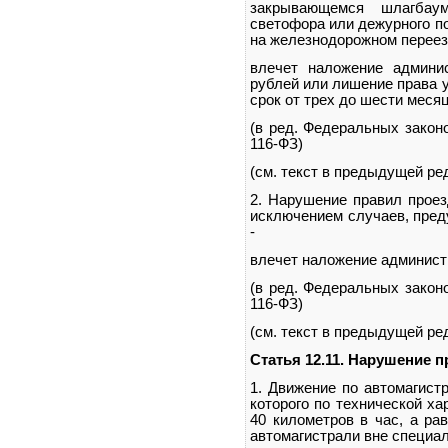
закрывающемся шлагбау
светофора или дежурного по
на железнодорожном переез
влечет наложение админи
рублей или лишение права 
срок от трех до шести месяц
(в ред. Федеральных законо
116-ФЗ)
(см. текст в предыдущей ре
2. Нарушение правил проез
исключением случаев, пред
-
влечет наложение админист
(в ред. Федеральных законо
116-ФЗ)
(см. текст в предыдущей ре
Статья 12.11. Нарушение 
1. Движение по автомагист
которого по технической ха
40 километров в час, а ра
автомагистрали вне специа