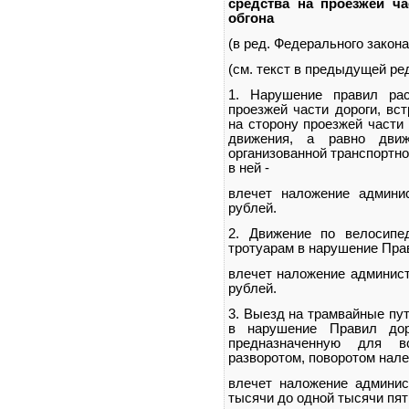
средства на проезжей ча
обгона
(в ред. Федерального закона
(см. текст в предыдущей ре
1. Нарушение правил рас
проезжей части дороги, вс
на сторону проезжей части
движения, а равно дви
организованной транспортн
в ней -
влечет наложение админи
рублей.
2. Движение по велосип
тротуарам в нарушение Пра
влечет наложение админист
рублей.
3. Выезд на трамвайные пут
в нарушение Правил дор
предназначенную для в
разворотом, поворотом нале
влечет наложение админис
тысячи до одной тысячи пят