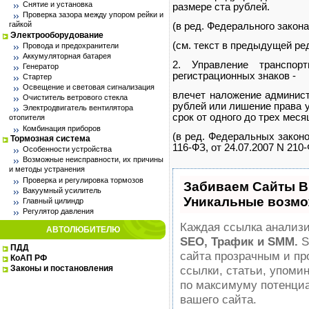
Снятие и установка
размере ста рублей.
Проверка зазора между упором рейки и
гайкой
(в ред. Федерального закона
Электрооборудование
(см. текст в предыдущей ре
Провода и предохранители
Аккумуляторная батарея
2. Управление транспор
Генератор
регистрационных знаков -
Стартер
Освещение и световая сигнализация
влечет наложение админист
Очиститель ветрового стекла
рублей или лишение права 
Электродвигатель вентилятора
срок от одного до трех меся
отопителя
Комбинация приборов
(в ред. Федеральных законов
Тормозная система
116-ФЗ, от 24.07.2007 N 210
Особенности устройства
Возможные неисправности, их причины
и методы устранения
Проверка и регулировка тормозов
Забиваем Сайты В
Вакуумный усилитель
Уникальные возмо
Главный цилиндр
Регулятор давления
Каждая ссылка анализи
АВТОЛЮБИТЕЛЮ
SEO, Трафик и SMM.
S
ПДД
сайта прозрачным и пр
КоАП РФ
Законы и постановления
ссылки, статьи, упомин
по максимуму потенци
вашего сайта.