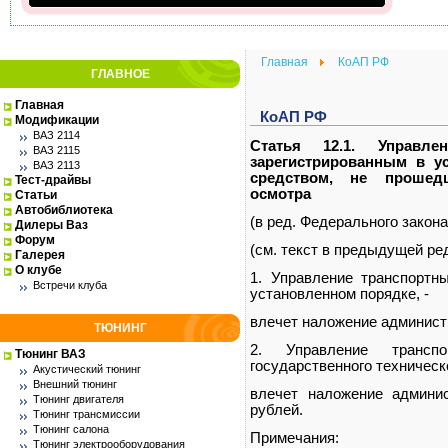
Главная
КоАП РФ
ГЛАВНОЕ
Главная
КоАП РФ
Модификации
ВАЗ 2114
Статья 12.1. Управле
ВАЗ 2115
зарегистрированным в у
ВАЗ 2113
средством, не прошедш
Тест-драйвы
осмотра
Статьи
Автобиблиотека
(в ред. Федерального закона
Дилеры Ваз
Форум
(см. текст в предыдущей ре
Галерея
О клубе
1. Управление транспортн
Встречи клуба
установленном порядке, -
влечет наложение админист
ТЮНИНГ
2. Управление трансп
Тюнинг ВАЗ
государственного техническо
Акустический тюнинг
Внешний тюнинг
влечет наложение админи
Тюнинг двигателя
рублей.
Тюнинг трансмиссии
Тюнинг салона
Примечания:
Тюнинг электрооборудования