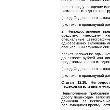
специальным звуковым сигн
влечет предупреждение или
размере от ста до трехсот р
(в ред. Федерального закона
(см. текст в предыдущей ре
2. Непредоставление пре
средству, имеющему на
специальные цветографиче
одновременно включенными
специальным звуковым сигн
влечет наложение админист
до пятисот рублей или ли
средствами на срок от одног
(в ред. Федерального закона
(см. текст в предыдущей ре
Статья 12.18. Непредо
пешеходам или иным уча
Невыполнение требования
дорогу пешеходам, велосип
движения (за исключение
пользующимся преимущество