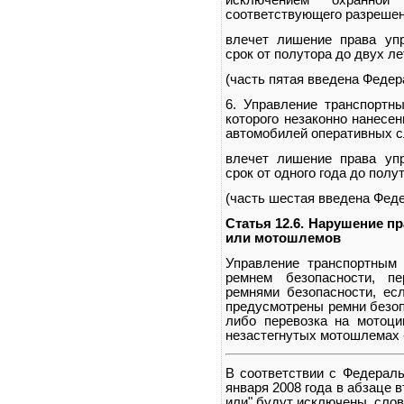
исключением охранной 
соответствующего разрешен
влечет лишение права уп
срок от полутора до двух л
(часть пятая введена Федер
6. Управление транспортн
которого незаконно нанесе
автомобилей оперативных с
влечет лишение права уп
срок от одного года до полут
(часть шестая введена Феде
Статья 12.6. Нарушение п
или мотошлемов
Управление транспортным 
ремнем безопасности, пе
ремнями безопасности, есл
предусмотрены ремни безоп
либо перевозка на мотоц
незастегнутых мотошлемах 
В соответствии с Федераль
января 2008 года в абзаце 
или" будут исключены, слово