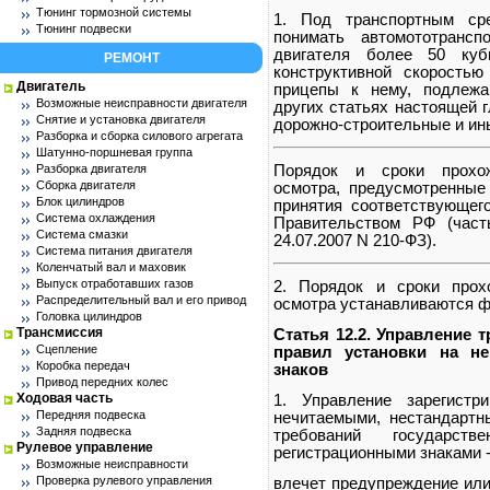
Тюнинг тормозной системы
1. Под транспортным ср
Тюнинг подвески
понимать автомототранс
двигателя более 50 куб
РЕМОНТ
конструктивной скорость
Двигатель
прицепы к нему, подлежа
Возможные неисправности двигателя
других статьях настоящей 
Снятие и установка двигателя
дорожно-строительные и ин
Разборка и сборка силового агрегата
Шатунно-поршневая группа
Разборка двигателя
Порядок и сроки прохожд
Сборка двигателя
осмотра, предусмотренные 
Блок цилиндров
принятия соответствующег
Система охлаждения
Правительством РФ (част
Система смазки
24.07.2007 N 210-ФЗ).
Система питания двигателя
Коленчатый вал и маховик
Выпуск отработавших газов
2. Порядок и сроки прохо
Распределительный вал и его привод
осмотра устанавливаются 
Головка цилиндров
Трансмиссия
Статья 12.2. Управление
Сцепление
правил установки на не
Коробка передач
знаков
Привод передних колес
Ходовая часть
1. Управление зарегистр
Передняя подвеска
нечитаемыми, нестандарт
Задняя подвеска
требований государств
Рулевое управление
регистрационными знаками 
Возможные неисправности
Проверка рулевого управления
влечет предупреждение или