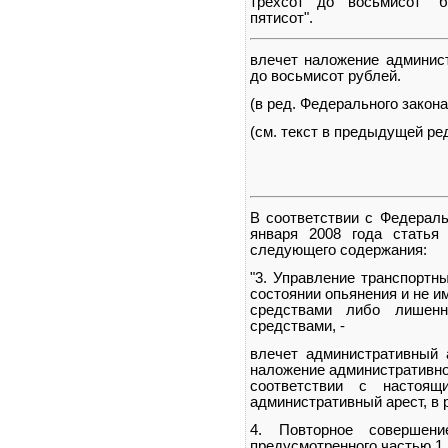
трехсот до восьмисот" 
пятисот".
влечет наложение админист
до восьмисот рублей.
(в ред. Федерального закона
(см. текст в предыдущей ре
В соответствии с Федераль
января 2008 года статья
следующего содержания:
"3. Управление транспортн
состоянии опьянения и не 
средствами либо лишенн
средствами, -
влечет административный 
наложение административно
соответствии с настоя
административный арест, в 
4. Повторное совершение
предусмотренного частью 1 