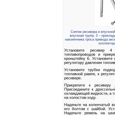
Снятие ресивера и впускной
впускная труба; 3 – проклад
наконечника троса привода аксе
коллектор
Установите ресивер 
топливопроводов и прикр
кронштейну 6. Установите 
регулятору давления топлив
Установите трубки подво
топливной рампе, к регуля
ресивере.
Прикрепите к ресиверу 
Присоедините к дроссельн
охлаждающей жидкости, а т
на холостом ходу.
Наденьте на коленчатый ва
его болтом с шайбой. Ус
Наденьте ремень на шки