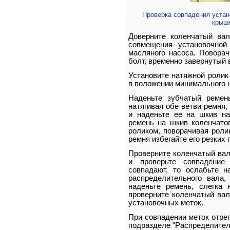
Проверка совпадения устан
крышк
Доверните коленчатый вал
совмещения установочной
масляного насоса. Повора
болт, временно завернутый 
Установите натяжной ролик
в положении минимального 
Наденьте зубчатый ремен
натягивая обе ветви ремня,
и наденьте ее на шкив н
ремень на шкив коленчатог
роликом, поворачивая роли
ремня избегайте его резких 
Проверните коленчатый вал
и проверьте совпадение
совпадают, то ослабьте н
распределительного вала,
наденьте ремень, слегка 
проверните коленчатый вал
установочных меток.
При совпадении меток отрег
подразделе "Распределитель