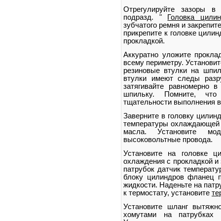
Отрегулируйте зазоры в 
подразд. "
Головка цилин
зубчатого ремня и закрепит
прикрепите к головке цилин
прокладкой.
Аккуратно уложите прокла
всему периметру. Установит
резиновые втулки на шпил
втулки имеют следы разр
затягивайте равномерно 
шпильку. Помните, что
тщательности выполнения вс
Заверните в головку цилинд
температуры охлаждающей 
масла. Установите мо
высоковольтные провода.
Установите на головке ц
охлаждения с прокладкой и 
патрубок датчик температу
блоку цилиндров фланец 
жидкости. Наденьте на пат
к термостату, установите
те
Установите шланг вытяжно
хомутами на патрубках 