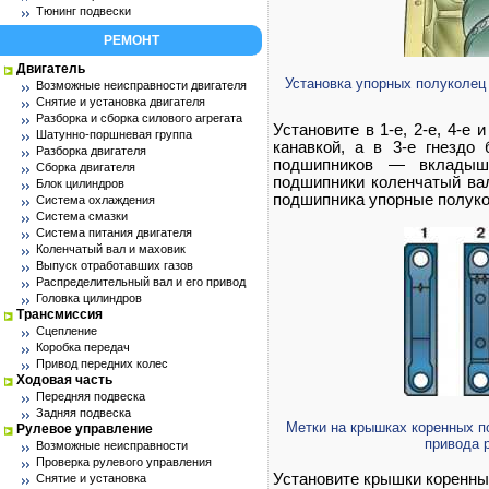
Тюнинг подвески
РЕМОНТ
Двигатель
Установка упорных полуколец 
Возможные неисправности двигателя
Снятие и установка двигателя
Разборка и сборка силового агрегата
Установите в 1-е, 2-е, 4-е
Шатунно-поршневая группа
канавкой, а в 3-е гнездо
Разборка двигателя
подшипников — вкладыш
Сборка двигателя
подшипники коленчатый вал
Блок цилиндров
подшипника упорные полуко
Система охлаждения
Система смазки
Система питания двигателя
Коленчатый вал и маховик
Выпуск отработавших газов
Распределительный вал и его привод
Головка цилиндров
Трансмиссия
Сцепление
Коробка передач
Привод передних колес
Ходовая часть
Передняя подвеска
Задняя подвеска
Метки на крышках коренных п
Рулевое управление
привода 
Возможные неисправности
Проверка рулевого управления
Установите крышки коренны
Снятие и установка