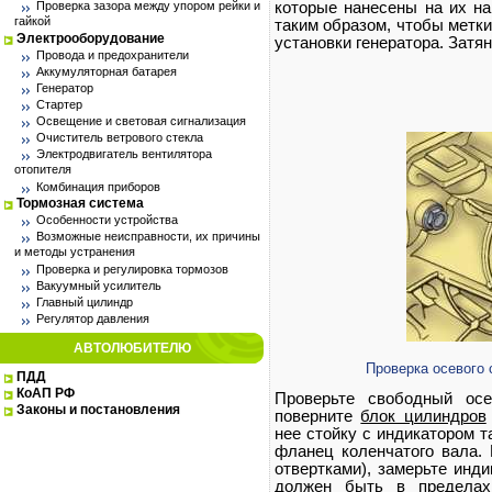
Проверка зазора между упором рейки и
которые нанесены на их на
гайкой
таким образом, чтобы метки
Электрооборудование
установки генератора. Затя
Провода и предохранители
Аккумуляторная батарея
Генератор
Стартер
Освещение и световая сигнализация
Очиститель ветрового стекла
Электродвигатель вентилятора
отопителя
Комбинация приборов
Тормозная система
Особенности устройства
Возможные неисправности, их причины
и методы устранения
Проверка и регулировка тормозов
Вакуумный усилитель
Главный цилиндр
Регулятор давления
АВТОЛЮБИТЕЛЮ
Проверка осевого 
ПДД
КоАП РФ
Проверьте свободный осе
Законы и постановления
поверните
блок цилиндров
нее стойку с индикатором т
фланец коленчатого вала. 
отвертками), замерьте инд
должен быть в пределах