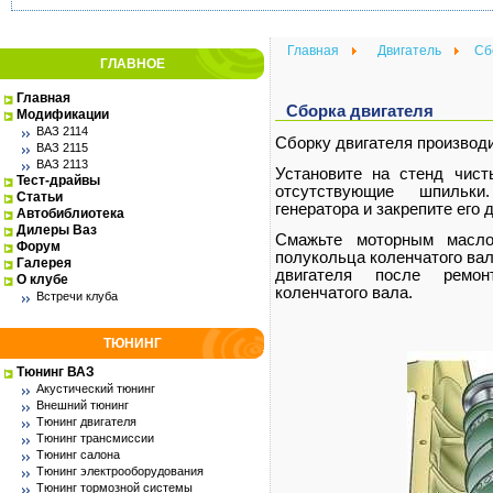
Главная
Двигатель
Сб
ГЛАВНОЕ
Главная
Сборка двигателя
Модификации
ВАЗ 2114
Сборку двигателя производ
ВАЗ 2115
ВАЗ 2113
Установите на стенд чис
Тест-драйвы
отсутствующие шпильки
Статьи
генератора и закрепите его 
Автобиблиотека
Дилеры Ваз
Смажьте моторным масл
Форум
полукольца коленчатого вал
Галерея
двигателя после ремон
О клубе
коленчатого вала.
Встречи клуба
ТЮНИНГ
Тюнинг ВАЗ
Акустический тюнинг
Внешний тюнинг
Тюнинг двигателя
Тюнинг трансмиссии
Тюнинг салона
Тюнинг электрооборудования
Тюнинг тормозной системы