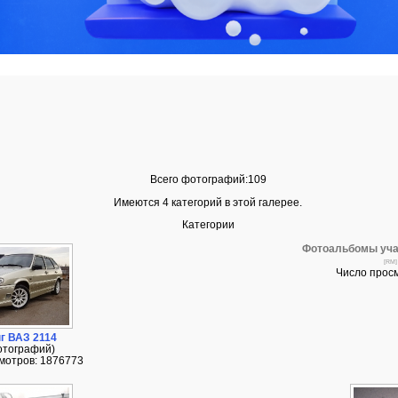
Всего фотографий:109
Имеются 4 категорий в этой галерее.
Категории
Фотоальбомы уча
[RM]
Число просм
г ВАЗ 2114
отографий)
мотров: 1876773