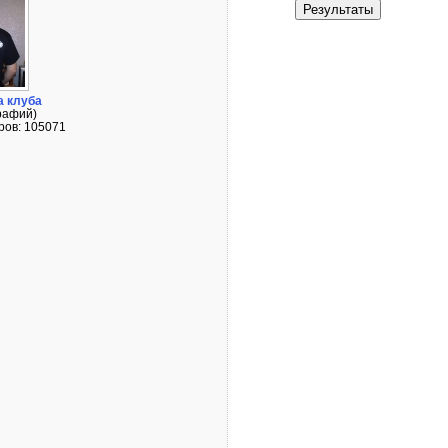
 клуба
рафий)
ров: 105071