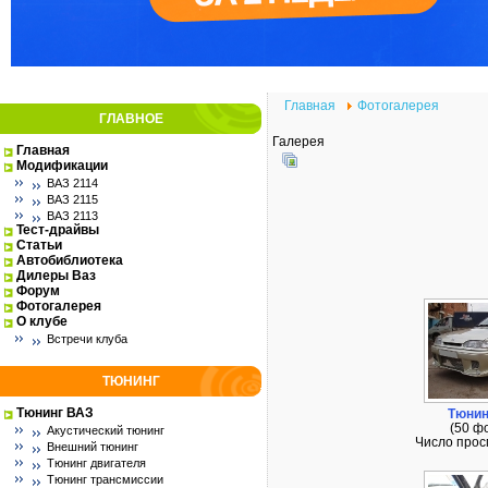
Главная
Фотогалерея
ГЛАВНОЕ
Галерея
Главная
Модификации
ВАЗ 2114
ВАЗ 2115
ВАЗ 2113
Тест-драйвы
Статьи
Автобиблиотека
Дилеры Ваз
Форум
Фотогалерея
О клубе
Встречи клуба
ТЮНИНГ
Тюнинг ВАЗ
Тюнин
(50 ф
Акустический тюнинг
Число прос
Внешний тюнинг
Тюнинг двигателя
Тюнинг трансмиссии