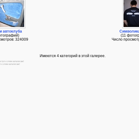
и автоклуба
Символика
отографий)
(11 фотог
смотров: 324009
Число просмот
Имеются 4 категорий в этой галерее.
ступ к этим каталогам!
 к этим каталогам!