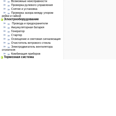
Возможные неисправности
Проверка рулевого управления
Снятие и установка
Проверка зазора между упором
рейки и гайкой
Электрооборудование
Провода и предохранители
Аккумуляторная батарея
Генератор
Стартер
Освещение и световая сигнализация
Очиститель ветрового стекла
Электродвигатель вентилятора
отопителя
Комбинация приборов
Тормозная система
Особенности устройства
Возможные неисправности, их
причины и методы устранения
Проверка и регулировка тормозов
Вакуумный усилитель
Главный цилиндр
Регулятор давления
АВТОЛЮБИТЕЛЮ
ПДД
КоАП РФ
Законы и постановления