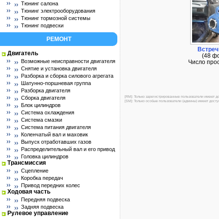
Тюнинг салона
Тюнинг электрооборудования
Тюнинг тормозной системы
Тюнинг подвески
РЕМОНТ
Встреч
Двигатель
(48 ф
Возможные неисправности двигателя
Число про
Снятие и установка двигателя
Разборка и сборка силового агрегата
Шатунно-поршневая группа
Разборка двигателя
[RM]: Только зарегистрированные пользователи имеют до
Сборка двигателя
[SM]: Только особые пользователи (админы) имеют доступ
Блок цилиндров
Система охлаждения
Система смазки
Система питания двигателя
Коленчатый вал и маховик
Выпуск отработавших газов
Распределительный вал и его привод
Головка цилиндров
Трансмиссия
Сцепление
Коробка передач
Привод передних колес
Ходовая часть
Передняя подвеска
Задняя подвеска
Рулевое управление