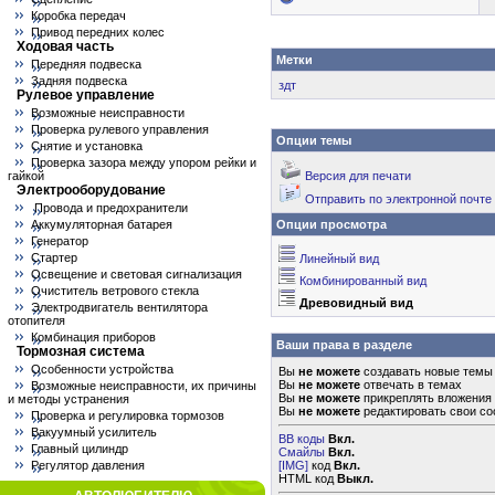
Коробка передач
Привод передних колес
Ходовая часть
Метки
Передняя подвеска
Задняя подвеска
здт
Рулевое управление
Возможные неисправности
Проверка рулевого управления
Опции темы
Снятие и установка
Проверка зазора между упором рейки и
гайкой
Версия для печати
Электрооборудование
Отправить по электронной почте
Провода и предохранители
Аккумуляторная батарея
Опции просмотра
Генератор
Стартер
Линейный вид
Освещение и световая сигнализация
Комбинированный вид
Очиститель ветрового стекла
Древовидный вид
Электродвигатель вентилятора
отопителя
Комбинация приборов
Ваши права в разделе
Тормозная система
Особенности устройства
Вы
не можете
создавать новые темы
Вы
не можете
отвечать в темах
Возможные неисправности, их причины
Вы
не можете
прикреплять вложения
и методы устранения
Вы
не можете
редактировать свои с
Проверка и регулировка тормозов
Вакуумный усилитель
BB коды
Вкл.
Главный цилиндр
Смайлы
Вкл.
Регулятор давления
[IMG]
код
Вкл.
HTML код
Выкл.