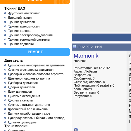
ТЮНИНГ
Тюнинг ВАЗ
Акустический тюнинг
Внешний тюнинг
Тюнинг двигателя
Тюнинг трансмиссии
Тюнинг салона
Тюнинг электрооборудования
Тюнинг тормозной системы
Тюнинг подвески
10.12.2012, 14:07
РЕМОНТ
Marmonik
Двигатель
Новичок
Возможные неисправности двигателя
Регистрация: 09.12.2012
п
Снятие и установка двигателя
Адрес: Люберцы
Разборка и сборка силового агрегата
Возраст: 30
Шатунно-поршневая группа
Сообщений: 8
В
Сказал(а) спасибо: 0
Разборка двигателя
В
Поблагодарили 0 раз(а) в 0
Сборка двигателя
сообщениях
а
Блок цилиндров
Вес репутации:
0
О
Система охлаждения
Репутация:0
о
Система смазки
Система питания двигателя
Я
Коленчатый вал и маховик
М
Выпуск отработавших газов
Распределительный вал и его привод
Н
Головка цилиндров
Трансмиссия
Сцепление