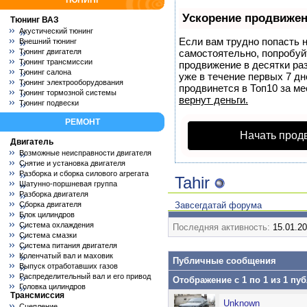
ТЮНИНГ
Ускорение продвиже
Тюнинг ВАЗ
Акустический тюнинг
Если вам трудно попасть н
Внешний тюнинг
Тюнинг двигателя
самостоятельно, попробу
Тюнинг трансмиссии
продвижение в десятки ра
Тюнинг салона
уже в течение первых 7 дн
Тюнинг электрооборудования
продвинется в Топ10 за ме
Тюнинг тормозной системы
вернут деньги.
Тюнинг подвески
РЕМОНТ
Начать прод
Двигатель
Возможные неисправности двигателя
Снятие и установка двигателя
Разборка и сборка силового агрегата
Tahir
Шатунно-поршневая группа
Разборка двигателя
Сборка двигателя
Завсегдатай форума
Блок цилиндров
Система охлаждения
Последняя активность:
15.01.2
Система смазки
Система питания двигателя
Коленчатый вал и маховик
Публичные сообщения
Выпуск отработавших газов
Распределительный вал и его привод
Отображение с 1 по
1
из
1
пуб
Головка цилиндров
Трансмиссия
Unknown
Сцепление