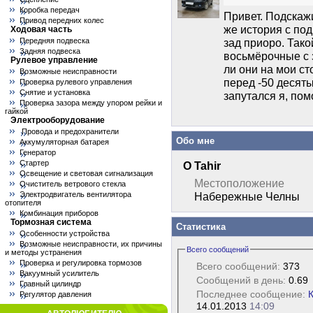
Коробка передач
Привет. Подскаж
Привод передних колес
же история с под
Ходовая часть
Передняя подвеска
зад приоро. Так
Задняя подвеска
восьмёрочные с з
Рулевое управление
ли они на мои с
Возможные неисправности
перед -50 десяты
Проверка рулевого управления
Снятие и установка
запутался я, пом
Проверка зазора между упором рейки и
гайкой
Электрооборудование
Провода и предохранители
Обо мне
Аккумуляторная батарея
Генератор
Стартер
О Tahir
Освещение и световая сигнализация
Местоположение
Очиститель ветрового стекла
Электродвигатель вентилятора
Набережные Челны
отопителя
Комбинация приборов
Тормозная система
Статистика
Особенности устройства
Возможные неисправности, их причины
Всего сообщений
и методы устранения
Проверка и регулировка тормозов
Всего сообщений:
373
Вакуумный усилитель
Сообщений в день:
0.69
Главный цилиндр
Последнее сообщение:
К
Регулятор давления
14.01.2013
14:09