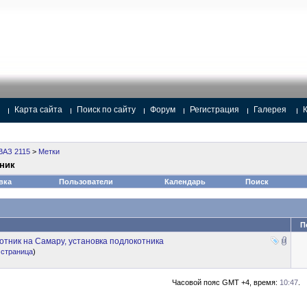
Карта сайта
Поиск по сайту
Форум
Регистрация
Галерея
ВАЗ 2115
>
Метки
ник
вка
Пользователи
Календарь
Поиск
П
тник на Самару, установка подлокотника
 страница
)
Часовой пояс GMT +4, время:
10:47
.