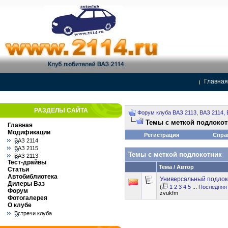
Главная
РАЗДЕЛЫ САЙТА
Форум клуба ВАЗ 2113, ВАЗ 2114, 
Темы с меткой
подлокот
Главная
Модификации
Регистрация
Спра
ВАЗ 2114
ВАЗ 2115
Темы с меткой
подлокотник
ВАЗ 2113
Тест-драйвы
Тема / Автор
Статьи
Автобиблиотека
Универсальный подлоко
Дилеры Ваз
(
1
2
3
4
5
...
Последняя
Форум
zvukfm
Фотогалерея
О клубе
Встречи клуба