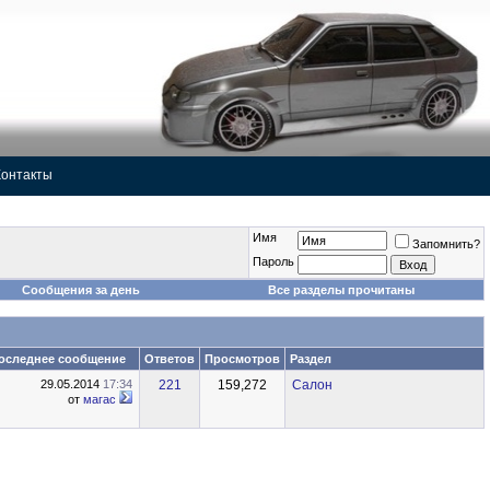
Контакты
Имя
Запомнить?
Пароль
Сообщения за день
Все разделы прочитаны
оследнее сообщение
Ответов
Просмотров
Раздел
29.05.2014
17:34
221
159,272
Салон
от
магас