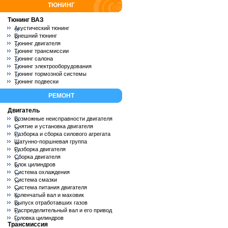
ТЮНИНГ
Тюнинг ВАЗ
Акустический тюнинг
Внешний тюнинг
Тюнинг двигателя
Тюнинг трансмиссии
Тюнинг салона
Тюнинг электрооборудования
Тюнинг тормозной системы
Тюнинг подвески
РЕМОНТ
Двигатель
Возможные неисправности двигателя
Снятие и установка двигателя
Разборка и сборка силового агрегата
Шатунно-поршневая группа
Разборка двигателя
Сборка двигателя
Блок цилиндров
Система охлаждения
Система смазки
Система питания двигателя
Коленчатый вал и маховик
Выпуск отработавших газов
Распределительный вал и его привод
Головка цилиндров
Трансмиссия