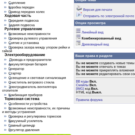
Опции темы
Сцепление
Коробка передач
Версия для печати
Привод передних колес
Ходовая часть
Отправить по электронной почте
Передняя подвеска
Опции просмотра
Задняя подвеска
Рулевое управление
Линейный вид
Возможные неисправности
Проверка рулевого управления
Комбинированный вид
Снятие и установка
Древовидный вид
Проверка зазора между упором рейки и
гайкой
Электрооборудование
Ваши права в разделе
Провода и предохранители
Вы
не можете
создавать новые темы
Аккумуляторная батарея
Вы
не можете
отвечать в темах
Генератор
Вы
не можете
прикреплять вложения
Стартер
Вы
не можете
редактировать свои с
Освещение и световая сигнализация
BB коды
Вкл.
Очиститель ветрового стекла
Смайлы
Вкл.
Электродвигатель вентилятора
[IMG]
код
Вкл.
отопителя
HTML код
Выкл.
Комбинация приборов
Тормозная система
Правила форума
Особенности устройства
Возможные неисправности, их причины
и методы устранения
Проверка и регулировка тормозов
Вакуумный усилитель
Главный цилиндр
Регулятор давления