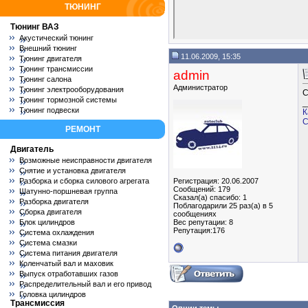
ТЮНИНГ
Тюнинг ВАЗ
Акустический тюнинг
Внешний тюнинг
11.06.2009, 15:35
Тюнинг двигателя
Тюнинг трансмиссии
admin
Тюнинг салона
Администратор
Тюнинг электрооборудования
С
Тюнинг тормозной системы
_
Тюнинг подвески
К
С
РЕМОНТ
Двигатель
Возможные неисправности двигателя
Снятие и установка двигателя
Разборка и сборка силового агрегата
Регистрация: 20.06.2007
Сообщений: 179
Шатунно-поршневая группа
Сказал(а) спасибо: 1
Разборка двигателя
Поблагодарили 25 раз(а) в 5
Сборка двигателя
сообщениях
Блок цилиндров
Вес репутации:
8
Репутация:176
Система охлаждения
Система смазки
Система питания двигателя
Коленчатый вал и маховик
Выпуск отработавших газов
Распределительный вал и его привод
Головка цилиндров
Трансмиссия