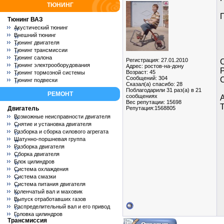
ТЮНИНГ
Тюнинг ВАЗ
Акустический тюнинг
Внешний тюнинг
Тюнинг двигателя
Тюнинг трансмиссии
Тюнинг салона
Регистрация: 27.01.2010
Тюнинг электрооборудования
Адрес: ростов-на-дону
Р
Возраст: 45
Тюнинг тормозной системы
Сообщений: 304
С
Тюнинг подвески
Сказал(а) спасибо: 28
Поблагодарили 31 раз(а) в 21
РЕМОНТ
сообщениях
Вес репутации:
15698
Двигатель
Репутация:1568805
Возможные неисправности двигателя
Снятие и установка двигателя
Разборка и сборка силового агрегата
Шатунно-поршневая группа
Разборка двигателя
Сборка двигателя
Блок цилиндров
Система охлаждения
Система смазки
Система питания двигателя
Коленчатый вал и маховик
Выпуск отработавших газов
Распределительный вал и его привод
Головка цилиндров
Трансмиссия