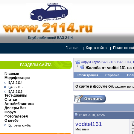
Главная
Карта сайта
Поиск по са
Форум клуба ВАЗ 2113, ВАЗ 2114, 
РАЗДЕЛЫ САЙТА
Жалоба от voditel161 на
Главная
Регистрация
Справка
Пол
Модификации
ВАЗ 2114
О сайте и форуме
Обсуждаем вопро
ВАЗ 2115
ВАЗ 2113
Тест-драйвы
Статьи
Автобиблиотека
Дилеры Ваз
Форум
16.09.2018, 18:26
Фотогалерея
О клубе
voditel161
Встречи клуба
Местный