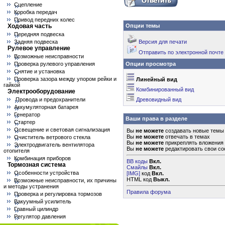
Сцепление
Коробка передач
Привод передних колес
Ходовая часть
Опции темы
Передняя подвеска
Задняя подвеска
Версия для печати
Рулевое управление
Отправить по электронной почте
Возможные неисправности
Проверка рулевого управления
Опции просмотра
Снятие и установка
Проверка зазора между упором рейки и
Линейный вид
гайкой
Комбинированный вид
Электрооборудование
Провода и предохранители
Древовидный вид
Аккумуляторная батарея
Генератор
Ваши права в разделе
Стартер
Освещение и световая сигнализация
Вы
не можете
создавать новые темы
Вы
не можете
отвечать в темах
Очиститель ветрового стекла
Вы
не можете
прикреплять вложения
Электродвигатель вентилятора
Вы
не можете
редактировать свои с
отопителя
Комбинация приборов
BB коды
Вкл.
Тормозная система
Смайлы
Вкл.
Особенности устройства
[IMG]
код
Вкл.
HTML код
Выкл.
Возможные неисправности, их причины
и методы устранения
Правила форума
Проверка и регулировка тормозов
Вакуумный усилитель
Главный цилиндр
Регулятор давления