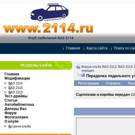
Главная
Карта сайта
Поиск по са
РАЗДЕЛЫ САЙТА
Форум клуба ВАЗ 2113, ВАЗ 2114, 
передач
Главная
Переделка педального у
Модификации
ВАЗ 2114
Регистрация
Справка
Пол
ВАЗ 2115
ВАЗ 2113
Сцепление и коробка передач
Об
Тест-драйвы
Статьи
Автобиблиотека
Дилеры Ваз
Форум
Фотогалерея
О клубе
Встречи клуба