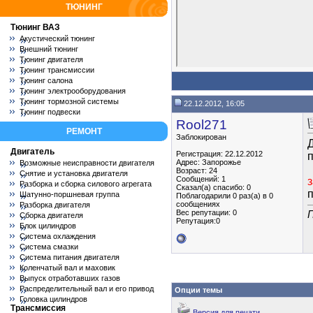
ТЮНИНГ
Тюнинг ВАЗ
Акустический тюнинг
Внешний тюнинг
Тюнинг двигателя
Тюнинг трансмиссии
Тюнинг салона
Тюнинг электрооборудования
Тюнинг тормозной системы
22.12.2012, 16:05
Тюнинг подвески
Rool271
РЕМОНТ
Заблокирован
Д
Двигатель
Регистрация: 22.12.2012
п
Адрес: Запорожье
Возможные неисправности двигателя
Возраст: 24
Снятие и установка двигателя
Сообщений: 1
Разборка и сборка силового агрегата
Сказал(а) спасибо: 0
Шатунно-поршневая группа
Поблагодарили 0 раз(а) в 0
сообщениях
Разборка двигателя
Вес репутации:
0
П
Сборка двигателя
Репутация:0
Блок цилиндров
Система охлаждения
Система смазки
Система питания двигателя
Коленчатый вал и маховик
Выпуск отработавших газов
Распределительный вал и его привод
Опции темы
Головка цилиндров
Трансмиссия
Версия для печати