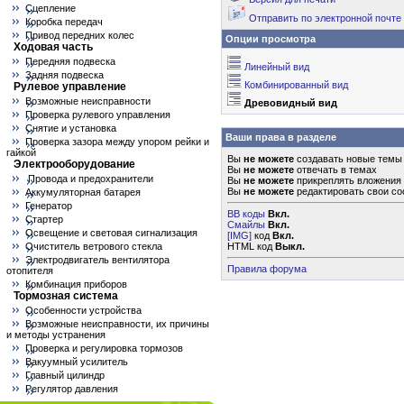
Сцепление
Отправить по электронной почте
Коробка передач
Привод передних колес
Опции просмотра
Ходовая часть
Передняя подвеска
Линейный вид
Задняя подвеска
Комбинированный вид
Рулевое управление
Возможные неисправности
Древовидный вид
Проверка рулевого управления
Снятие и установка
Ваши права в разделе
Проверка зазора между упором рейки и
гайкой
Вы
не можете
создавать новые темы
Электрооборудование
Вы
не можете
отвечать в темах
Провода и предохранители
Вы
не можете
прикреплять вложения
Вы
не можете
редактировать свои с
Аккумуляторная батарея
Генератор
BB коды
Вкл.
Стартер
Смайлы
Вкл.
Освещение и световая сигнализация
[IMG]
код
Вкл.
Очиститель ветрового стекла
HTML код
Выкл.
Электродвигатель вентилятора
Правила форума
отопителя
Комбинация приборов
Тормозная система
Особенности устройства
Возможные неисправности, их причины
и методы устранения
Проверка и регулировка тормозов
Вакуумный усилитель
Главный цилиндр
Регулятор давления