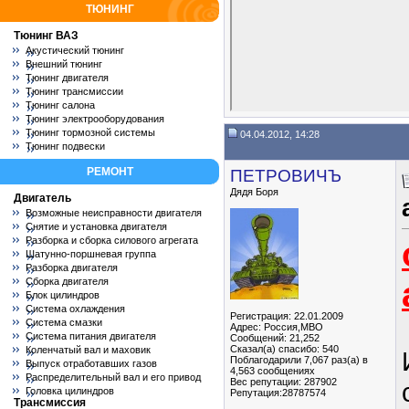
ТЮНИНГ
Тюнинг ВАЗ
Акустический тюнинг
Внешний тюнинг
Тюнинг двигателя
Тюнинг трансмиссии
Тюнинг салона
Тюнинг электрооборудования
Тюнинг тормозной системы
04.04.2012, 14:28
Тюнинг подвески
РЕМОНТ
ПЕТРОВИЧЪ
Дядя Боря
Двигатель
Возможные неисправности двигателя
Снятие и установка двигателя
Разборка и сборка силового агрегата
Шатунно-поршневая группа
Разборка двигателя
Сборка двигателя
Блок цилиндров
Система охлаждения
Регистрация: 22.01.2009
Система смазки
Адрес: Россия,МВО
Система питания двигателя
Сообщений: 21,252
Сказал(а) спасибо: 540
Коленчатый вал и маховик
Поблагодарили 7,067 раз(а) в
Выпуск отработавших газов
4,563 сообщениях
Распределительный вал и его привод
Вес репутации:
287902
Головка цилиндров
Репутация:28787574
Трансмиссия