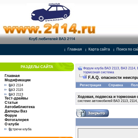
Главная
Карта сайта
Поиск по са
РАЗДЕЛЫ САЙТА
Форум клуба ВАЗ 2113, ВАЗ 2114, 
тормозная система
Главная
F.A.Q. опасности неисп
Модификации
ВАЗ 2114
Регистрация
Справка
Пол
ВАЗ 2115
ВАЗ 2113
Ходовая, подвеска и тормозная
Тест-драйвы
системе автомобилей ВАЗ 2113, 2114,
Статьи
Автобиблиотека
Дилеры Ваз
Форум
Фотогалерея
О клубе
Встречи клуба