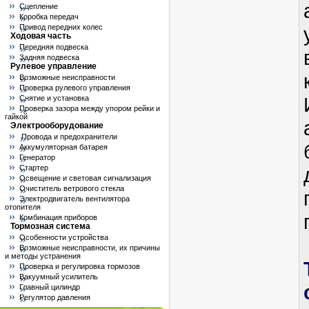
Сцепление
Коробка передач
Привод передних колес
Ходовая часть
Передняя подвеска
Задняя подвеска
Рулевое управление
Возможные неисправности
Проверка рулевого управления
Снятие и установка
Проверка зазора между упором рейки и
гайкой
Электрооборудование
Провода и предохранители
Аккумуляторная батарея
Генератор
Стартер
Освещение и световая сигнализация
Очиститель ветрового стекла
Электродвигатель вентилятора
отопителя
Комбинация приборов
Тормозная система
Особенности устройства
Возможные неисправности, их причины
и методы устранения
Проверка и регулировка тормозов
Вакуумный усилитель
Главный цилиндр
Регулятор давления