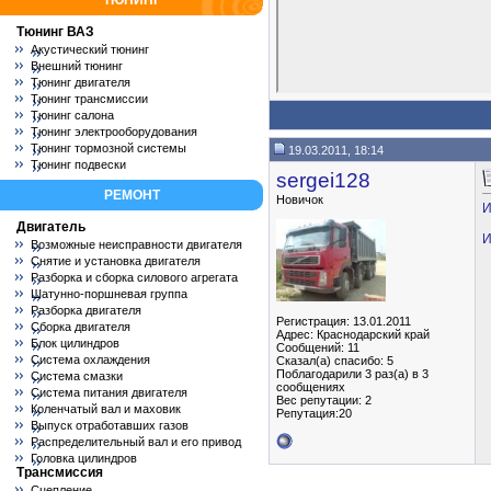
ТЮНИНГ
Тюнинг ВАЗ
Акустический тюнинг
Внешний тюнинг
Тюнинг двигателя
Тюнинг трансмиссии
Тюнинг салона
Тюнинг электрооборудования
Тюнинг тормозной системы
19.03.2011, 18:14
Тюнинг подвески
sergei128
РЕМОНТ
Новичок
И
Двигатель
И
Возможные неисправности двигателя
Снятие и установка двигателя
Разборка и сборка силового агрегата
Шатунно-поршневая группа
Разборка двигателя
Регистрация: 13.01.2011
Сборка двигателя
Адрес: Краснодарский край
Блок цилиндров
Сообщений: 11
Система охлаждения
Сказал(а) спасибо: 5
Поблагодарили 3 раз(а) в 3
Система смазки
сообщениях
Система питания двигателя
Вес репутации:
2
Коленчатый вал и маховик
Репутация:20
Выпуск отработавших газов
Распределительный вал и его привод
Головка цилиндров
Трансмиссия
Сцепление