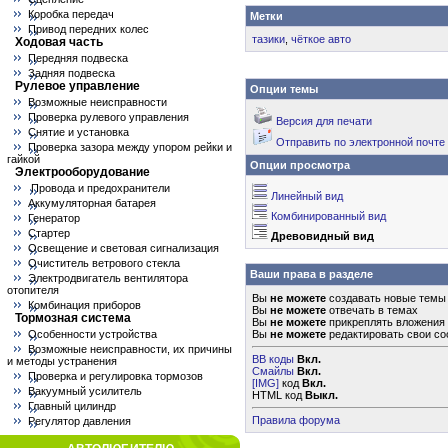
Коробка передач
Метки
Привод передних колес
тазики
,
чёткое авто
Ходовая часть
Передняя подвеска
Задняя подвеска
Рулевое управление
Опции темы
Возможные неисправности
Проверка рулевого управления
Версия для печати
Снятие и установка
Отправить по электронной почте
Проверка зазора между упором рейки и
гайкой
Опции просмотра
Электрооборудование
Провода и предохранители
Линейный вид
Аккумуляторная батарея
Комбинированный вид
Генератор
Стартер
Древовидный вид
Освещение и световая сигнализация
Очиститель ветрового стекла
Ваши права в разделе
Электродвигатель вентилятора
отопителя
Вы
не можете
создавать новые темы
Комбинация приборов
Вы
не можете
отвечать в темах
Тормозная система
Вы
не можете
прикреплять вложения
Особенности устройства
Вы
не можете
редактировать свои с
Возможные неисправности, их причины
BB коды
Вкл.
и методы устранения
Смайлы
Вкл.
Проверка и регулировка тормозов
[IMG]
код
Вкл.
Вакуумный усилитель
HTML код
Выкл.
Главный цилиндр
Правила форума
Регулятор давления