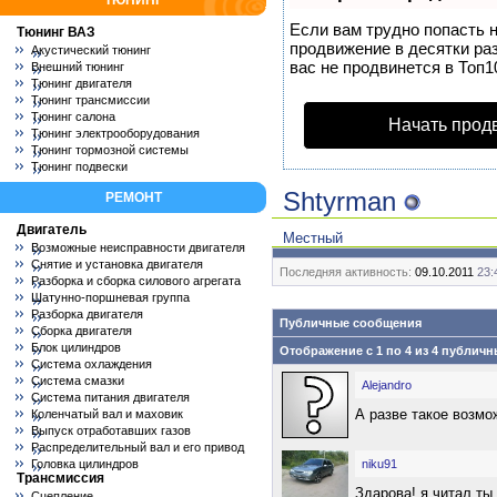
ТЮНИНГ
Если вам трудно попасть 
Тюнинг ВАЗ
продвижение в десятки раз
Акустический тюнинг
вас не продвинется в Топ1
Внешний тюнинг
Тюнинг двигателя
Тюнинг трансмиссии
Тюнинг салона
Начать прод
Тюнинг электрооборудования
Тюнинг тормозной системы
Тюнинг подвески
Shtyrman
РЕМОНТ
Двигатель
Местный
Возможные неисправности двигателя
Снятие и установка двигателя
Последняя активность:
09.10.2011
23:
Разборка и сборка силового агрегата
Шатунно-поршневая группа
Разборка двигателя
Публичные сообщения
Сборка двигателя
Блок цилиндров
Отображение с 1 по
4
из
4
публичн
Система охлаждения
Система смазки
Alejandro
Система питания двигателя
А разве такое возм
Коленчатый вал и маховик
Выпуск отработавших газов
Распределительный вал и его привод
Головка цилиндров
niku91
Трансмиссия
Здарова! я читал ты
Сцепление