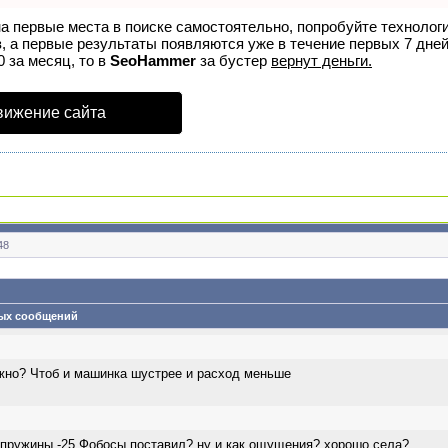
на первые места в поиске самостоятельно, попробуйте техноло
, а первые результаты появляются уже в течение первых 7 дней
0 за месяц, то в
SeoHammer
за бустер
вернут деньги.
вижение сайта
48
ых сообщений
ожно? Чтоб и машинка шустрее и расход меньше
 пружины -25 Фобосы поставил? ну и как ощущения? хорошо села?