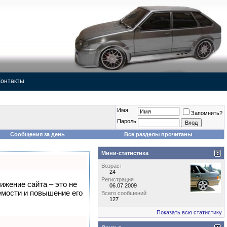
Контакты
Имя
Запомнить?
Пароль
Сообщения за день
Все разделы прочитаны
Мини-статистика
Возраст
24
Регистрация
ижение сайта – это не
06.07.2009
емости и повышение его
Всего сообщений
127
Показать всю статистику