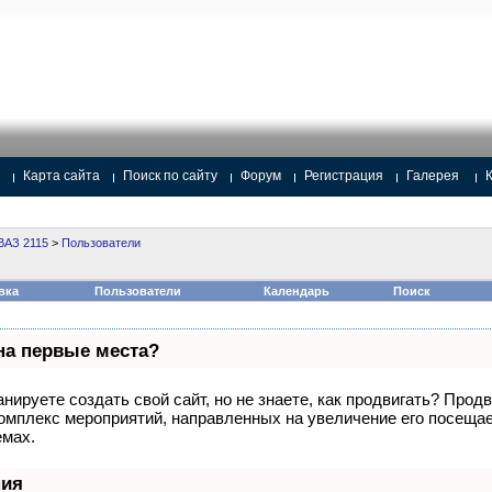
Карта сайта
Поиск по сайту
Форум
Регистрация
Галерея
ВАЗ 2115
>
Пользователи
вка
Пользователи
Календарь
Поиск
на первые места?
нируете создать свой сайт, но не знаете, как продвигать? Продв
комплекс мероприятий, направленных на увеличение его посеща
емах.
ния