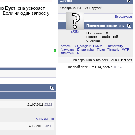
Друзья
гию
Буст
, она ускоряет
Отображение 1 из 1 друзей
. Если ни один запрос у
Все друзья
Последние посетители
x835x
Последние 10
посетителя(ей) этой
страницы:
artastu
BD_Magistr
E550YE
Immortalfly
Navigator_Z
stanislav
TiLan
Timastiy
WTF
Дмитрий 14
Эта страница была посещена
1,199
раз
Часовой пояс GMT +4, время:
01:52
.
21.07.2011
23:15
Весь диалог
14.12.2010
20:05