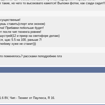
 такие, но чего то высоковато кажется! Выложи фотки, как сзади сидит!!
 существеные!
ешь ставить(спорт или эконом)
ка! Прибавки побольше будет!
ет после чип тюненга ровнее!
шустрей(12 и приор на светофоре делаю)
я, щас 5.5 на 100, раньше 7!
юбому хуже не станит)))
что поменялось? расскажи поподробнее плз
1.6 8V, Чип - Тюнинг от Паулюса, R 16.