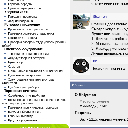
я тоже себе поставил
Коробка передач
Привод передних колес
Ходовая часть
Передняя подвеска
Shtyrman
Задняя подвеска
Отличия достаточно
Рулевое управление
Смотря какую ты буд
Возможные неисправности
Проверка рулевого управления
Лучше поставить пау
Снятие и установка
1. Двигатель работа
Проверка зазора между упором рейки и
2. Машинка стала по
гайкой
3. Расход уменьшелс
Электрооборудование
Лучше прошейся, пол
Провода и предохранители
Аккумуляторная батарея
Kid
Генератор
Стартер
После чип-тюнинга 
Освещение и световая сигнализация
Очиститель ветрового стекла
Электродвигатель вентилятора
отопителя
Обо мне
Комбинация приборов
Тормозная система
О Shtyrman
Особенности устройства
Возможные неисправности, их причины
Местоположение
и методы устранения
Мин-Воды, КМВ
Проверка и регулировка тормозов
Вакуумный усилитель
Подпись
Главный цилиндр
Ваз - 2115, чёрный жемчуг, 
Регулятор давления