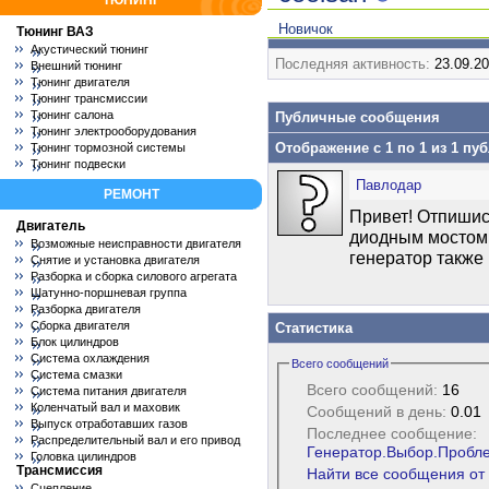
ТЮНИНГ
Новичок
Тюнинг ВАЗ
Акустический тюнинг
Последняя активность:
23.09.2
Внешний тюнинг
Тюнинг двигателя
Тюнинг трансмиссии
Тюнинг салона
Публичные сообщения
Тюнинг электрооборудования
Отображение с 1 по
1
из
1
пуб
Тюнинг тормозной системы
Тюнинг подвески
Павлодар
РЕМОНТ
Привет! Отпишис
Двигатель
диодным мостом 
Возможные неисправности двигателя
генератор также 
Снятие и установка двигателя
Разборка и сборка силового агрегата
Шатунно-поршневая группа
Разборка двигателя
Сборка двигателя
Статистика
Блок цилиндров
Система охлаждения
Всего сообщений
Система смазки
Всего сообщений:
16
Система питания двигателя
Коленчатый вал и маховик
Сообщений в день:
0.01
Выпуск отработавших газов
Последнее сообщение:
Распределительный вал и его привод
Генератор.Выбор.Пробл
Головка цилиндров
Трансмиссия
Найти все сообщения от 
Сцепление