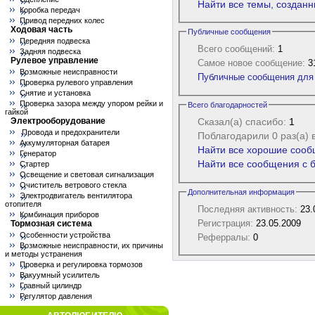
Найти все темы, созданн
Коробка передач
Привод передних колес
Ходовая часть
Публичные сообщения
Передняя подвеска
Всего сообщений:
1
Задняя подвеска
Рулевое управление
Самое новое сообщение:
31
Возможные неисправности
Публичные сообщения для 
Проверка рулевого управления
Снятие и установка
Проверка зазора между упором рейки и
Всего благодарностей
гайкой
Электрооборудование
Сказал(а) спасибо:
1
Провода и предохранители
Поблагодарили 0 раз(а) 
Аккумуляторная батарея
Найти все хорошие сооб
Генератор
Найти все сообщения с б
Стартер
Освещение и световая сигнализация
Очиститель ветрового стекла
Дополнительная информация
Электродвигатель вентилятора
отопителя
Последняя активность:
23.
Комбинация приборов
Регистрация:
23.05.2009
Тормозная система
Особенности устройства
Реферралы:
0
Возможные неисправности, их причины
и методы устранения
Проверка и регулировка тормозов
Вакуумный усилитель
Главный цилиндр
Регулятор давления