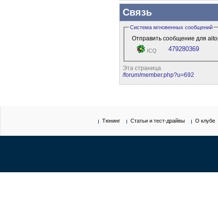
Связь
Система мгновенных сообщений
Отправить сообщение для aitop
479280369
ICQ
Эта страница
/forum/member.php?u=692
Тюнинг
Статьи и тест-драйвы
О клубе