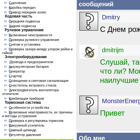
сообщений
Сцепление
Коробка передач
Привод передних колес
Dmitry
Ходовая часть
Передняя подвеска
Задняя подвеска
С Днем рож
Рулевое управление
Возможные неисправности
Проверка рулевого управления
Снятие и установка
dmitrijm
Проверка зазора между упором рейки и
гайкой
Электрооборудование
Слушай, та
Провода и предохранители
Аккумуляторная батарея
что ли? Мо
Генератор
Стартер
наилучшие
Освещение и световая сигнализация
Очиститель ветрового стекла
Электродвигатель вентилятора
отопителя
Комбинация приборов
MonsterEner
Тормозная система
Особенности устройства
Привет
Возможные неисправности, их причины
и методы устранения
Проверка и регулировка тормозов
Вакуумный усилитель
Главный цилиндр
Регулятор давления
Обо мне