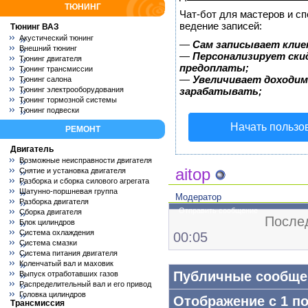
ТЮНИНГ
Чат-бот для мастеров и с
ведение записей:
Тюнинг ВАЗ
Акустический тюнинг
—
Сам записывает клие
Внешний тюнинг
—
Персонализирует скид
Тюнинг двигателя
предоплаты;
Тюнинг трансмиссии
—
Увеличивает доходим
Тюнинг салона
Тюнинг электрооборудования
зарабатывать;
Тюнинг тормозной системы
Тюнинг подвески
Начать пользо
РЕМОНТ
Двигатель
Возможные неисправности двигателя
aitop
Снятие и установка двигателя
Разборка и сборка силового агрегата
Шатунно-поршневая группа
Модератор
Разборка двигателя
Отправить сообщение
Сборка двигателя
Послед
Блок цилиндров
Система охлаждения
00:05
Система смазки
Система питания двигателя
Коленчатый вал и маховик
Публичные сообще
Выпуск отработавших газов
Распределительный вал и его привод
Головка цилиндров
Отображение с 1 п
Трансмиссия