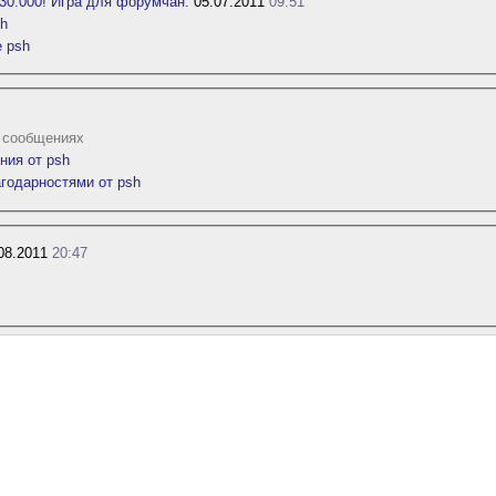
30.000! Игра для форумчан.
05.07.2011
09:51
sh
е psh
2 сообщениях
ния от psh
агодарностями от psh
08.2011
20:47