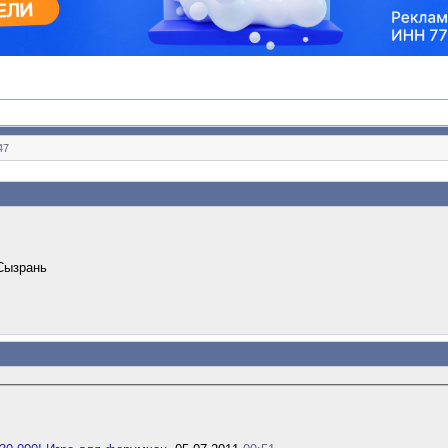
47
 Сызрань