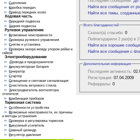
Последнее сообщение:
До 
Сцепление
Найти все сообщения от p
Коробка передач
Привод передних колес
Найти все темы, созданны
Ходовая часть
Передняя подвеска
Всего благодарностей
Задняя подвеска
Рулевое управление
Сказал(а) спасибо:
0
Возможные неисправности
Поблагодарили 2 раз(а) в 
Проверка рулевого управления
Снятие и установка
Найти все хорошие сообще
Проверка зазора между упором рейки и
Найти все сообщения с бл
гайкой
Электрооборудование
Провода и предохранители
Дополнительная информация
Аккумуляторная батарея
Последняя активность:
02.
Генератор
Стартер
Регистрация:
07.04.2009
Освещение и световая сигнализация
Реферралы:
0
Очиститель ветрового стекла
Электродвигатель вентилятора
отопителя
Комбинация приборов
Тормозная система
Особенности устройства
Возможные неисправности, их причины
и методы устранения
Проверка и регулировка тормозов
Вакуумный усилитель
Главный цилиндр
Регулятор давления