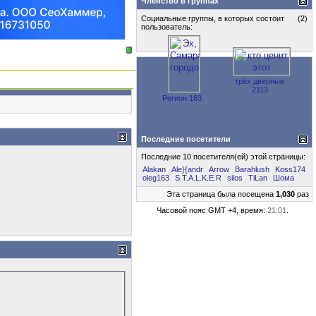
Членство в группах
Социальные группы, в которых состоит
(2)
пользователь:
трёх дверные
2113
Регион 163
Последние посетители
Последние 10 посетителя(ей) этой страницы:
Alakan
Ale}{andr
Arrow
Barahlush
Koss174
oleg163
S.T.A.L.K.E.R
silos
TiLan
Шома
Эта страница была посещена
1,030
раз
Часовой пояс GMT +4, время:
21:01
.