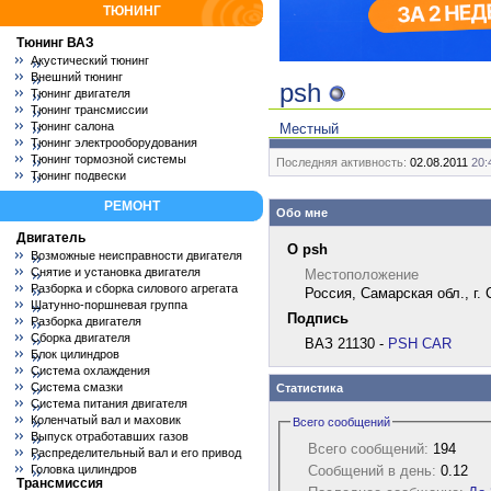
ТЮНИНГ
Тюнинг ВАЗ
Акустический тюнинг
Внешний тюнинг
psh
Тюнинг двигателя
Тюнинг трансмиссии
Тюнинг салона
Местный
Тюнинг электрооборудования
Тюнинг тормозной системы
Последняя активность:
02.08.2011
20:
Тюнинг подвески
РЕМОНТ
Обо мне
Двигатель
О psh
Возможные неисправности двигателя
Снятие и установка двигателя
Местоположение
Разборка и сборка силового агрегата
Россия, Самарская обл., г.
Шатунно-поршневая группа
Подпись
Разборка двигателя
Сборка двигателя
ВАЗ 21130 -
PSH CAR
Блок цилиндров
Система охлаждения
Система смазки
Статистика
Система питания двигателя
Коленчатый вал и маховик
Всего сообщений
Выпуск отработавших газов
Всего сообщений:
194
Распределительный вал и его привод
Сообщений в день:
0.12
Головка цилиндров
Трансмиссия