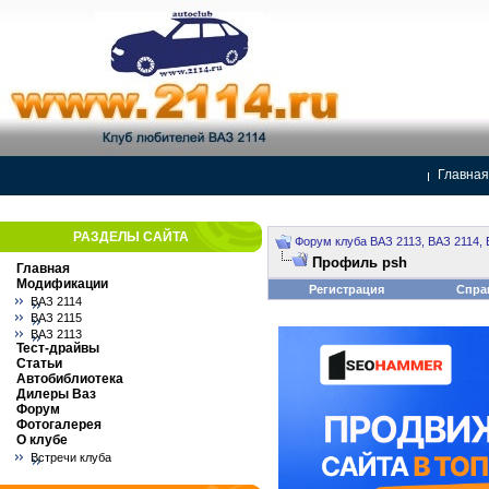
Главная
РАЗДЕЛЫ САЙТА
Форум клуба ВАЗ 2113, ВАЗ 2114, 
Профиль psh
Главная
Модификации
Регистрация
Спра
ВАЗ 2114
ВАЗ 2115
ВАЗ 2113
Тест-драйвы
Статьи
Автобиблиотека
Дилеры Ваз
Форум
Фотогалерея
О клубе
Встречи клуба