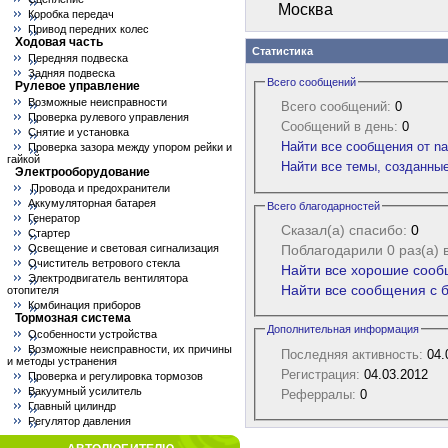
Москва
Коробка передач
Привод передних колес
Ходовая часть
Статистика
Передняя подвеска
Задняя подвеска
Всего сообщений
Рулевое управление
Возможные неисправности
Всего сообщений:
0
Проверка рулевого управления
Сообщений в день:
0
Снятие и установка
Найти все сообщения от na
Проверка зазора между упором рейки и
гайкой
Найти все темы, созданные
Электрооборудование
Провода и предохранители
Аккумуляторная батарея
Всего благодарностей
Генератор
Сказал(а) спасибо:
0
Стартер
Поблагодарили 0 раз(а) 
Освещение и световая сигнализация
Очиститель ветрового стекла
Найти все хорошие сооб
Электродвигатель вентилятора
Найти все сообщения с б
отопителя
Комбинация приборов
Тормозная система
Дополнительная информация
Особенности устройства
Возможные неисправности, их причины
Последняя активность:
04.
и методы устранения
Регистрация:
04.03.2012
Проверка и регулировка тормозов
Вакуумный усилитель
Реферралы:
0
Главный цилиндр
Регулятор давления