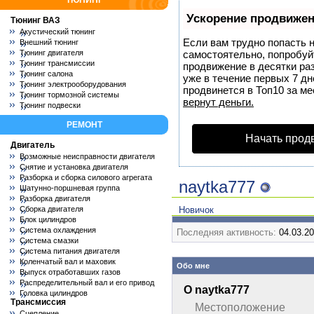
ТЮНИНГ
Ускорение продвиже
Тюнинг ВАЗ
Акустический тюнинг
Если вам трудно попасть н
Внешний тюнинг
Тюнинг двигателя
самостоятельно, попробу
Тюнинг трансмиссии
продвижение в десятки ра
Тюнинг салона
уже в течение первых 7 дн
Тюнинг электрооборудования
продвинется в Топ10 за ме
Тюнинг тормозной системы
вернут деньги.
Тюнинг подвески
РЕМОНТ
Начать прод
Двигатель
Возможные неисправности двигателя
Снятие и установка двигателя
Разборка и сборка силового агрегата
naytka777
Шатунно-поршневая группа
Разборка двигателя
Сборка двигателя
Новичок
Блок цилиндров
Система охлаждения
Последняя активность:
04.03.2
Система смазки
Система питания двигателя
Коленчатый вал и маховик
Обо мне
Выпуск отработавших газов
Распределительный вал и его привод
О naytka777
Головка цилиндров
Трансмиссия
Местоположение
Сцепление