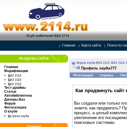
Главная
Карта сайта
Поиск по са
РАЗДЕЛЫ САЙТА
Форум клуба ВАЗ 2113, ВАЗ 2114, 
Главная
Профиль naytka777
Модификации
Регистрация
Справка
Пол
ВАЗ 2114
ВАЗ 2115
ВАЗ 2113
Тест-драйвы
Как продвинуть сайт 
Статьи
Автобиблиотека
Дилеры Ваз
Вы создали или только пла
Форум
Фотогалерея
знаете, как продвигать? П
О клубе
процесс, а целый комплек
Встречи клуба
увеличение его посещаемо
поисковых системах.