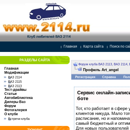
Главная
Карта сайта
Поиск по са
РАЗДЕЛЫ САЙТА
Форум клуба ВАЗ 2113, ВАЗ 2114, 
Главная
Профиль Art_angel
Модификации
Регистрация
Справка
Пол
ВАЗ 2114
ВАЗ 2115
ВАЗ 2113
Тест-драйвы
Сервис онлайн-записи
Статьи
Автобиблиотека
боте
Дилеры Ваз
Форум
Тот, кто работает в сфере 
Фотогалерея
клиентов никуда. Мало тог
О клубе
расписание, но и напомина
Встречи клуба
самый бюджетный и оптим
Для новых пользователей