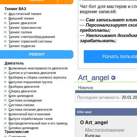
ТЮНИНГ
Чат-бот для мастеров и с
Тюнинг ВАЗ
ведение записей:
Акустический тюнинг
Внешний тюнинг
—
Сам записывает клие
Тюнинг двигателя
—
Персонализирует скид
Тюнинг трансмиссии
предоплаты;
Тюнинг салона
—
Увеличивает доходим
Тюнинг электрооборудования
зарабатывать;
Тюнинг тормозной системы
Тюнинг подвески
РЕМОНТ
Начать пользо
Двигатель
Возможные неисправности двигателя
Снятие и установка двигателя
Art_angel
Разборка и сборка силового агрегата
Шатунно-поршневая группа
Разборка двигателя
Новичок
Сборка двигателя
Блок цилиндров
Последняя активность:
20.01.2
Система охлаждения
Система смазки
Система питания двигателя
Обо мне
Коленчатый вал и маховик
Выпуск отработавших газов
О Art_angel
Распределительный вал и его привод
Головка цилиндров
Местоположение
Трансмиссия
Курган
Сцепление