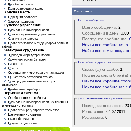
Коробка передач
Привод передних колес
Статистика
Ходовая часть
Передняя подвеска
Всего сообщений
Задняя подвеска
Рулевое управление
Всего сообщений:
2
Возможные неисправности
Сообщений в день:
0.00
Проверка рулевого управления
Последнее сообщение:
Снятие и установка
Проверка зазора между упором рейки и
Найти все сообщения от 
гайкой
Электрооборудование
Найти все темы, созданн
Провода и предохранители
Аккумуляторная батарея
Всего благодарностей
Генератор
Стартер
Сказал(а) спасибо:
1
Освещение и световая сигнализация
Поблагодарили 0 раз(а) 
Очиститель ветрового стекла
Найти все хорошие сообщ
Электродвигатель вентилятора
отопителя
Найти все сообщения с б
Комбинация приборов
Тормозная система
Особенности устройства
Дополнительная информация
Возможные неисправности, их причины
Последняя активность:
20.
и методы устранения
Проверка и регулировка тормозов
Регистрация:
04.07.2011
Вакуумный усилитель
Реферралы:
0
Главный цилиндр
Регулятор давления