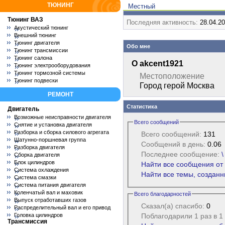
ТЮНИНГ
Местный
Тюнинг ВАЗ
Последняя активность:
28.04.2
Акустический тюнинг
Внешний тюнинг
Тюнинг двигателя
Обо мне
Тюнинг трансмиссии
Тюнинг салона
О akcent1921
Тюнинг электрооборудования
Тюнинг тормозной системы
Местоположение
Тюнинг подвески
Город герой Москва
РЕМОНТ
Статистика
Двигатель
Возможные неисправности двигателя
Всего сообщений
Снятие и установка двигателя
Разборка и сборка силового агрегата
Всего сообщений:
131
Шатунно-поршневая группа
Сообщений в день:
0.06
Разборка двигателя
Последнее сообщение:
\
Сборка двигателя
Блок цилиндров
Найти все сообщения от
Система охлаждения
Найти все темы, созданн
Система смазки
Система питания двигателя
Коленчатый вал и маховик
Всего благодарностей
Выпуск отработавших газов
Сказал(а) спасибо:
0
Распределительный вал и его привод
Головка цилиндров
Поблагодарили 1 раз в 
Трансмиссия