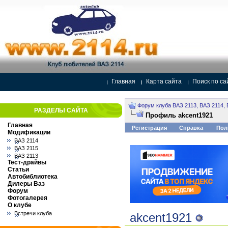
Главная
Карта сайта
Поиск по са
Форум клуба ВАЗ 2113, ВАЗ 2114, 
РАЗДЕЛЫ САЙТА
Профиль akcent1921
Главная
Регистрация
Справка
Пол
Модификации
ВАЗ 2114
ВАЗ 2115
ВАЗ 2113
Тест-драйвы
Статьи
Автобиблиотека
Дилеры Ваз
Форум
Фотогалерея
О клубе
Встречи клуба
akcent1921