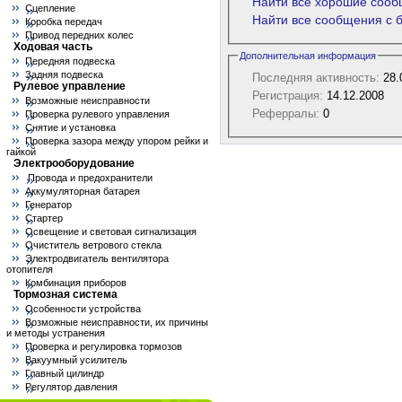
Найти все хорошие сооб
Сцепление
Найти все сообщения с 
Коробка передач
Привод передних колес
Ходовая часть
Дополнительная информация
Передняя подвеска
Задняя подвеска
Последняя активность:
28.
Рулевое управление
Регистрация:
14.12.2008
Возможные неисправности
Реферралы:
0
Проверка рулевого управления
Снятие и установка
Проверка зазора между упором рейки и
гайкой
Электрооборудование
Провода и предохранители
Аккумуляторная батарея
Генератор
Стартер
Освещение и световая сигнализация
Очиститель ветрового стекла
Электродвигатель вентилятора
отопителя
Комбинация приборов
Тормозная система
Особенности устройства
Возможные неисправности, их причины
и методы устранения
Проверка и регулировка тормозов
Вакуумный усилитель
Главный цилиндр
Регулятор давления