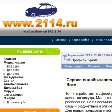
Главная
Карта сайта
Поиск по са
РАЗДЕЛЫ САЙТА
Форум клуба ВАЗ 2113, ВАЗ 2114, 
Главная
Профиль Spektr
Модификации
Регистрация
Справка
Пол
ВАЗ 2114
ВАЗ 2115
ВАЗ 2113
Тест-драйвы
Сервис онлайн-записи
Статьи
Автобиблиотека
боте
Дилеры Ваз
Форум
Тот, кто работает в сфере 
Фотогалерея
клиентов никуда. Мало тог
О клубе
расписание, но и напомина
Встречи клуба
самый бюджетный и оптим
Для новых пользователей