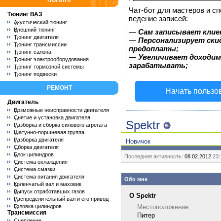
ТЮНИНГ
Чат-бот для мастеров и с
Тюнинг ВАЗ
ведение записей:
Акустический тюнинг
Внешний тюнинг
—
Сам записывает клие
Тюнинг двигателя
—
Персонализирует скид
Тюнинг трансмиссии
предоплаты;
Тюнинг салона
—
Увеличивает доходим
Тюнинг электрооборудования
зарабатывать;
Тюнинг тормозной системы
Тюнинг подвески
РЕМОНТ
Начать пользо
Двигатель
Возможные неисправности двигателя
Снятие и установка двигателя
Spektr
Разборка и сборка силового агрегата
Шатунно-поршневая группа
Разборка двигателя
Новичок
Сборка двигателя
Блок цилиндров
Последняя активность:
08.02.2012
23:
Система охлаждения
Система смазки
Система питания двигателя
Обо мне
Коленчатый вал и маховик
Выпуск отработавших газов
О Spektr
Распределительный вал и его привод
Головка цилиндров
Местоположение
Трансмиссия
Питер
Сцепление