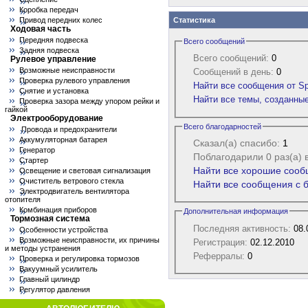
Коробка передач
Привод передних колес
Статистика
Ходовая часть
Передняя подвеска
Всего сообщений
Задняя подвеска
Всего сообщений:
0
Рулевое управление
Возможные неисправности
Сообщений в день:
0
Проверка рулевого управления
Найти все сообщения от Sp
Снятие и установка
Найти все темы, созданные
Проверка зазора между упором рейки и
гайкой
Электрооборудование
Всего благодарностей
Провода и предохранители
Аккумуляторная батарея
Сказал(а) спасибо:
1
Генератор
Поблагодарили 0 раз(а) 
Стартер
Найти все хорошие сооб
Освещение и световая сигнализация
Очиститель ветрового стекла
Найти все сообщения с б
Электродвигатель вентилятора
отопителя
Комбинация приборов
Дополнительная информация
Тормозная система
Последняя активность:
08.
Особенности устройства
Возможные неисправности, их причины
Регистрация:
02.12.2010
и методы устранения
Реферралы:
0
Проверка и регулировка тормозов
Вакуумный усилитель
Главный цилиндр
Регулятор давления