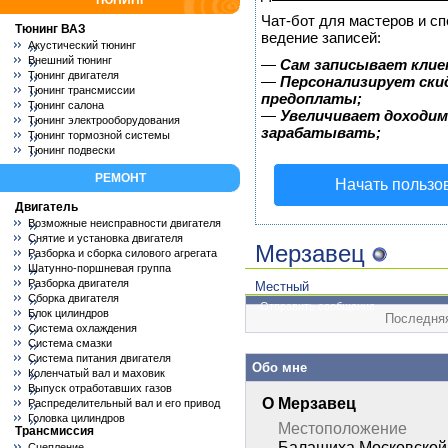
ТЮНИНГ
Чат-бот для мастеров и с
Тюнинг ВАЗ
ведение записей:
Акустический тюнинг
Внешний тюнинг
—
Сам записывает клие
Тюнинг двигателя
—
Персонализирует скид
Тюнинг трансмиссии
предоплаты;
Тюнинг салона
—
Увеличивает доходим
Тюнинг электрооборудования
зарабатывать;
Тюнинг тормозной системы
Тюнинг подвески
РЕМОНТ
Начать пользо
Двигатель
Возможные неисправности двигателя
Снятие и установка двигателя
Мерзавец
Разборка и сборка силового агрегата
Шатунно-поршневая группа
Разборка двигателя
Местный
Сборка двигателя
Отправить сообщение
Блок цилиндров
Последняя
Система охлаждения
Система смазки
Система питания двигателя
Обо мне
Коленчатый вал и маховик
Выпуск отработавших газов
О Мерзавец
Распределительный вал и его привод
Головка цилиндров
Местоположение
Трансмиссия
Балашиха Московской
Сцепление