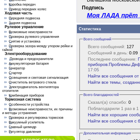
Коробка передач
Подпись
Привод передних колес
Ходовая часть
Моя ЛАДА прёт как
Передняя подвеска
Задняя подвеска
Рулевое управление
Статистика
Возможные неисправности
Проверка рулевого управления
Всего сообщений
Снятие и установка
Проверка зазора между упором рейки и
Всего сообщений:
127
гайкой
Сообщений в день:
0.09
Электрооборудование
Последнее сообщение:
Провода и предохранители
Аккумуляторная батарея
приборов.Проблемы.Деф
Генератор
17:05
Стартер
Найти все сообщения от
Освещение и световая сигнализация
Найти все темы, создан
Очиститель ветрового стекла
Электродвигатель вентилятора
отопителя
Всего благодарностей
Комбинация приборов
Тормозная система
Сказал(а) спасибо:
0
Особенности устройства
Поблагодарили 1 раз в 
Возможные неисправности, их причины
и методы устранения
Найти все хорошие сооб
Проверка и регулировка тормозов
Найти все сообщения с 
Вакуумный усилитель
Главный цилиндр
Регулятор давления
Дополнительная информация