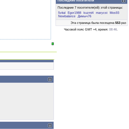
Последние посетители
Последние 7 посетителя(ей) этой страницы:
5vital
Egor1988
kuzmi4
marycst
Mos93
Newbalance
Димыч76
Эта страница была посещена
553
раз
Часовой пояс GMT +4, время:
08:46
.