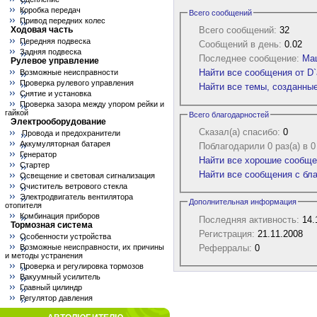
Коробка передач
Всего сообщений
Привод передних колес
Ходовая часть
Всего сообщений:
32
Передняя подвеска
Сообщений в день:
0.02
Задняя подвеска
Последнее сообщение:
Ма
Рулевое управление
Найти все сообщения от D`
Возможные неисправности
Проверка рулевого управления
Найти все темы, созданные
Снятие и установка
Проверка зазора между упором рейки и
гайкой
Всего благодарностей
Электрооборудование
Сказал(а) спасибо:
0
Провода и предохранители
Аккумуляторная батарея
Поблагодарили 0 раз(а) в 
Генератор
Найти все хорошие сообщен
Стартер
Найти все сообщения с бла
Освещение и световая сигнализация
Очиститель ветрового стекла
Электродвигатель вентилятора
Дополнительная информация
отопителя
Комбинация приборов
Последняя активность:
14.
Тормозная система
Регистрация:
21.11.2008
Особенности устройства
Реферралы:
0
Возможные неисправности, их причины
и методы устранения
Проверка и регулировка тормозов
Вакуумный усилитель
Главный цилиндр
Регулятор давления