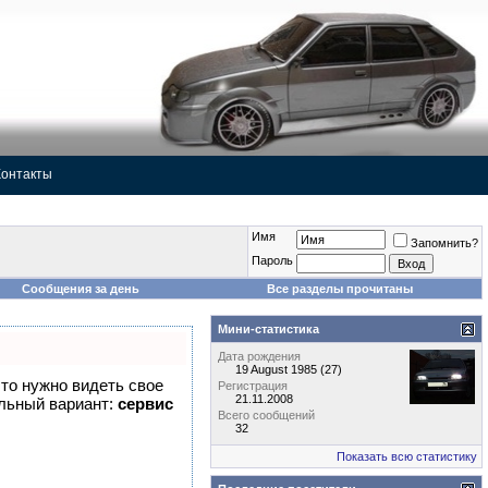
Контакты
Имя
Запомнить?
Пароль
Сообщения за день
Все разделы прочитаны
Мини-статистика
Дата рождения
19 August 1985 (27)
что нужно видеть свое
Регистрация
21.11.2008
альный вариант:
сервис
Всего сообщений
32
Показать всю статистику