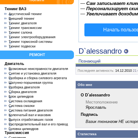
ТЮНИНГ
—
Сам записывает клие
—
Персонализирует скид
Тюнинг ВАЗ
—
Увеличивает доходим
Акустический тюнинг
Внешний тюнинг
Тюнинг двигателя
Тюнинг трансмиссии
Начать пользо
Тюнинг салона
Тюнинг электрооборудования
Тюнинг тормозной системы
Тюнинг подвески
D`alessandro
РЕМОНТ
Познающий
Двигатель
Возможные неисправности двигателя
Последняя активность:
14.12.2010
21:
Снятие и установка двигателя
Разборка и сборка силового агрегата
Шатунно-поршневая группа
Обо мне
Разборка двигателя
Сборка двигателя
О D`alessandro
Блок цилиндров
Система охлаждения
Местоположение
Система смазки
Ярославль
Система питания двигателя
Подпись
Коленчатый вал и маховик
Выпуск отработавших газов
Вазик тюнингом НЕ испор
Распределительный вал и его привод
Головка цилиндров
Трансмиссия
Статистика
Сцепление