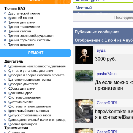
ТЮНИНГ
Местный
Тюнинг ВАЗ
Акустический тюнинг
Отправить сообщение
Последняя
Внешний тюнинг
Тюнинг двигателя
Тюнинг трансмиссии
Тюнинг салона
Публичные сообщения
Тюнинг электрооборудования
Отображение с 1 по
4
из
4
пуб
Тюнинг тормозной системы
Тюнинг подвески
вуда
РЕМОНТ
3000 руб.
Двигатель
Возможные неисправности двигателя
Снятие и установка двигателя
pasha74rus
Разборка и сборка силового агрегата
Шатунно-поршневая группа
Да если можно к
Разборка двигателя
признателен
Сборка двигателя
Блок цилиндров
Система охлаждения
Система смазки
CaspeRRR!
Система питания двигателя
http://vkontakte
Коленчатый вал и маховик
Выпуск отработавших газов
я в контакте!Вал
Распределительный вал и его привод
Головка цилиндров
Трансмиссия
CaspeRRR!
Сцепление