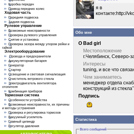
Коробка передач
я в
Привод передних колес
Ходовая часть
контакте:http://v
Передняя подвеска
Задняя подвеска
Рулевое управление
Возможные неисправности
Обо мне
Проверка рулевого управления
Снятие и установка
О Bad girl
Проверка зазора между упором рейки и
гайкой
Местоположение
Электрооборудование
г.Челябинск, Северо-з
Провода и предохранители
Аккумуляторная батарея
Интересы
Генератор
tuning, и все что свя
Стартер
Освещение и световая сигнализация
Чем занимаетесь
Очиститель ветрового стекла
менеджер отдела сна
Электродвигатель вентилятора
отопителя
конструкций из стекла"
Комбинация приборов
Тормозная система
Подпись
Особенности устройства
Возможные неисправности, их причины
и методы устранения
Проверка и регулировка тормозов
Вакуумный усилитель
Статистика
Главный цилиндр
Регулятор давления
Всего сообщений