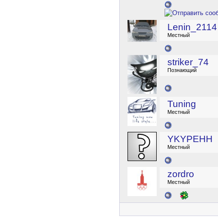
Lenin_2114
Местный
striker_74
Познающий
Tuning
Местный
YKYPEHH
Местный
zordro
Местный