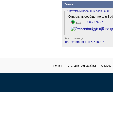
Связь
Система мгновенных сообщений
Отправить сообщение для Bad g
606059727
ICQ
bad_girl090
Эта страница
/forum/member.php?u=18907
Тюнинг
Статьи и тест-драйвы
О клубе