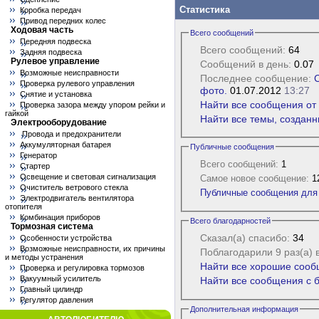
Статистика
Коробка передач
Привод передних колес
Ходовая часть
Всего сообщений
Передняя подвеска
Всего сообщений:
64
Задняя подвеска
Рулевое управление
Сообщений в день:
0.07
Возможные неисправности
Последнее сообщение:
Проверка рулевого управления
фото.
01.07.2012
13:27
Снятие и установка
Найти все сообщения от an
Проверка зазора между упором рейки и
гайкой
Найти все темы, созданные
Электрооборудование
Провода и предохранители
Аккумуляторная батарея
Публичные сообщения
Генератор
Всего сообщений:
1
Стартер
Освещение и световая сигнализация
Самое новое сообщение:
12
Очиститель ветрового стекла
Публичные сообщения для an
Электродвигатель вентилятора
отопителя
Комбинация приборов
Всего благодарностей
Тормозная система
Сказал(а) спасибо:
34
Особенности устройства
Возможные неисправности, их причины
Поблагодарили 9 раз(а) 
и методы устранения
Найти все хорошие сообще
Проверка и регулировка тормозов
Вакуумный усилитель
Найти все сообщения с бл
Главный цилиндр
Регулятор давления
Дополнительная информация