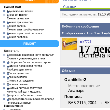
ТЮНИНГ
Участник
Тюнинг ВАЗ
Акустический тюнинг
Последняя активность:
19.10.2
Внешний тюнинг
Тюнинг двигателя
Тюнинг трансмиссии
Тюнинг салона
Публичные сообщения
Тюнинг электрооборудования
Отображение с 1 по
1
из
1
пуб
Тюнинг тормозной системы
Тюнинг подвески
nik7703
РЕМОНТ
17 де
Двигатель
Встреча к
Возможные неисправности двигателя
Снятие и установка двигателя
Разборка и сборка силового агрегата
Шатунно-поршневая группа
Разборка двигателя
Обо мне
Сборка двигателя
Блок цилиндров
О antikiller2
Система охлаждения
Система смазки
Местоположение
Система питания двигателя
Алатырь
Коленчатый вал и маховик
Выпуск отработавших газов
Подпись
Распределительный вал и его привод
ВАЗ-2115, 2004 г.в., БК
Головка цилиндров
Трансмиссия
Сцепление