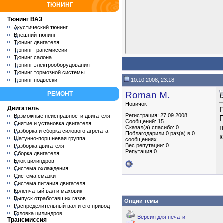
ТЮНИНГ
Тюнинг ВАЗ
Акустический тюнинг
Внешний тюнинг
Тюнинг двигателя
Тюнинг трансмиссии
Тюнинг салона
Тюнинг электрооборудования
Тюнинг тормозной системы
Тюнинг подвески
10.10.2008, 23:18
Roman M.
РЕМОНТ
Новичок
Двигатель
П
Регистрация: 27.09.2008
Возможные неисправности двигателя
Сообщений: 15
Снятие и установка двигателя
п
Сказал(а) спасибо: 0
Разборка и сборка силового агрегата
Поблагодарили 0 раз(а) в 0
Шатунно-поршневая группа
сообщениях
Вес репутации:
0
Разборка двигателя
Репутация:0
Сборка двигателя
Блок цилиндров
Система охлаждения
Система смазки
Система питания двигателя
Коленчатый вал и маховик
Выпуск отработавших газов
Опции темы
Распределительный вал и его привод
Головка цилиндров
Версия для печати
Трансмиссия