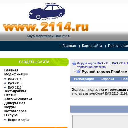
Главная
Карта сайта
Поиск по са
РАЗДЕЛЫ САЙТА
Форум клуба ВАЗ 2113, ВАЗ 2114, 
тормозная система
Главная
Ручной тормоз.Проблем
Модификации
ВАЗ 2114
Регистрация
Справка
Пол
ВАЗ 2115
ВАЗ 2113
Ходовая, подвеска и тормозная
Тест-драйвы
системе автомобилей ВАЗ 2113, 2114,
Статьи
Автобиблиотека
Дилеры Ваз
Форум
Фотогалерея
О клубе
Встречи клуба