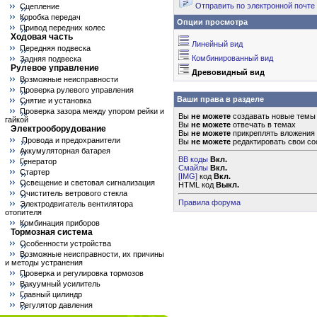
Отправить по электронной почте
Сцепление
Коробка передач
Опции просмотра
Привод передних колес
Ходовая часть
Линейный вид
Передняя подвеска
Комбинированный вид
Задняя подвеска
Рулевое управление
Древовидный вид
Возможные неисправности
Проверка рулевого управления
Ваши права в разделе
Снятие и установка
Проверка зазора между упором рейки и
Вы
не можете
создавать новые темы
гайкой
Вы
не можете
отвечать в темах
Электрооборудование
Вы
не можете
прикреплять вложения
Провода и предохранители
Вы
не можете
редактировать свои с
Аккумуляторная батарея
BB коды
Вкл.
Генератор
Смайлы
Вкл.
Стартер
[IMG]
код
Вкл.
Освещение и световая сигнализация
HTML код
Выкл.
Очиститель ветрового стекла
Правила форума
Электродвигатель вентилятора
отопителя
Комбинация приборов
Тормозная система
Особенности устройства
Возможные неисправности, их причины
и методы устранения
Проверка и регулировка тормозов
Вакуумный усилитель
Главный цилиндр
Регулятор давления