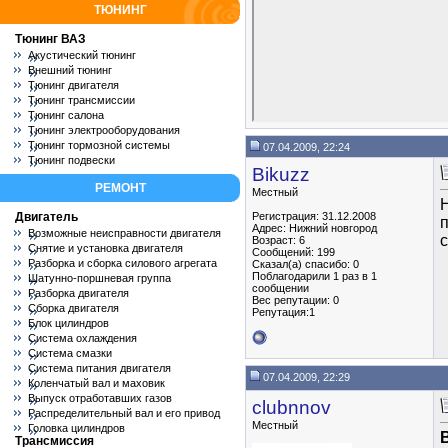
ТЮНИНГ
Тюнинг ВАЗ
Акустический тюнинг
Внешний тюнинг
Тюнинг двигателя
Тюнинг трансмиссии
Тюнинг салона
Тюнинг электрооборудования
Тюнинг тормозной системы
07.04.2009, 22:24
Тюнинг подвески
Bikuzz
РЕМОНТ
Местный
Н
Двигатель
Регистрация: 31.12.2008
Адрес: Нижний новгород
Возможные неисправности двигателя
Возраст: 6
Снятие и установка двигателя
Сообщений: 199
Разборка и сборка силового агрегата
Сказал(а) спасибо: 0
Поблагодарили 1 раз в 1
Шатунно-поршневая группа
сообщении
Разборка двигателя
Вес репутации:
0
Сборка двигателя
Репутация:1
Блок цилиндров
Система охлаждения
Система смазки
Система питания двигателя
07.04.2009, 22:29
Коленчатый вал и маховик
Выпуск отработавших газов
clubnnov
Распределительный вал и его привод
Местный
Головка цилиндров
Трансмиссия