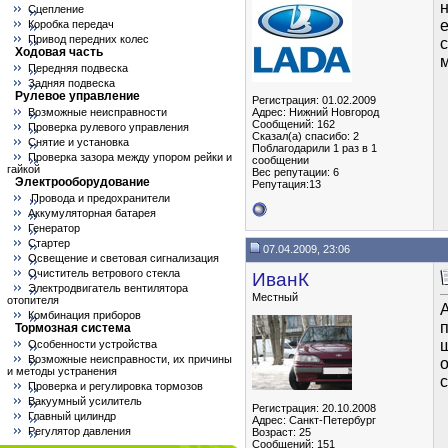
н
Сцепление
е
Коробка передач
Привод передних колес
с
Ходовая часть
Передняя подвеска
Задняя подвеска
Рулевое управление
Регистрация: 01.02.2009
Возможные неисправности
Адрес: Нижний Новгород
Сообщений: 162
Проверка рулевого управления
Сказал(а) спасибо: 2
Снятие и установка
Поблагодарили 1 раз в 1
Проверка зазора между упором рейки и
сообщении
гайкой
Вес репутации:
6
Электрооборудование
Репутация:13
Провода и предохранители
Аккумуляторная батарея
Генератор
Стартер
07.04.2009, 23:06
Освещение и световая сигнализация
Очиститель ветрового стекла
ИванК
Электродвигатель вентилятора
Местный
отопителя
А
Комбинация приборов
Тормозная система
щ
Особенности устройства
Возможные неисправности, их причины
о
и методы устранения
с
Проверка и регулировка тормозов
Вакуумный усилитель
Регистрация: 20.10.2008
Главный цилиндр
Адрес: Санкт-Петербург
Регулятор давления
Возраст: 25
Сообщений: 151