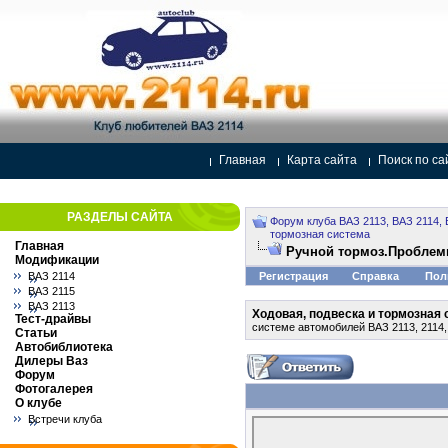
Главная
Карта сайта
Поиск по са
РАЗДЕЛЫ САЙТА
Форум клуба ВАЗ 2113, ВАЗ 2114, 
тормозная система
Главная
Ручной тормоз.Проблем
Модификации
ВАЗ 2114
Регистрация
Справка
Пол
ВАЗ 2115
ВАЗ 2113
Ходовая, подвеска и тормозная
Тест-драйвы
системе автомобилей ВАЗ 2113, 2114,
Статьи
Автобиблиотека
Дилеры Ваз
Форум
Фотогалерея
О клубе
Встречи клуба