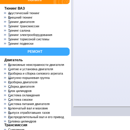
ТЮНИНГ
Тюнинг ВАЗ
Акустический тюнинг
Внешний тюнинг
Тюнинг двигателя
Тюнинг трансмиссии
Тюнинг салона
Тюнинг электрооборудования
Тюнинг тормозной системы
Тюнинг подвески
РЕМОНТ
Двигатель
Возможные неисправности двигателя
Снятие и установка двигателя
Разборка и сборка силового агрегата
Шатунно-поршневая группа
Разборка двигателя
Сборка двигателя
Блок цилиндров
Система охлаждения
Система смазки
Система питания двигателя
Коленчатый вал и маховик
Выпуск отработавших газов
Распределительный вал и его привод
Головка цилиндров
Трансмиссия
Сцепление