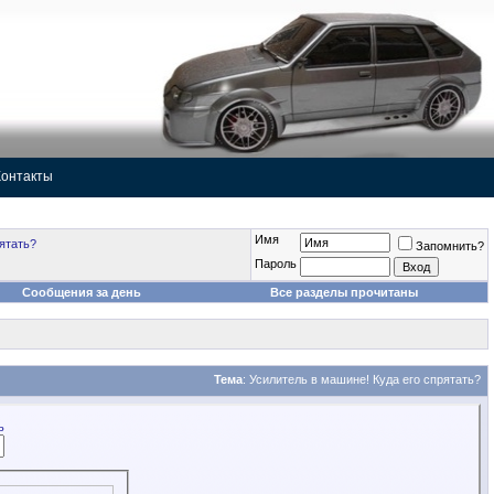
Контакты
Имя
ятать?
Запомнить?
Пароль
Сообщения за день
Все разделы прочитаны
Тема
:
Усилитель в машине! Куда его спрятать?
ь