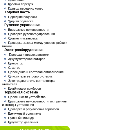
Коробка передач
Привод передних колес
Ходовая часть
Передняя подвеска
Задняя подвеска
Рулевое управление
Возможные неисправности
Проверка рулевого управления
Снятие и установка
Проверка зазора между упором рейки и
гайкой
Электрооборудование
Провода и предохранители
Аккумуляторная батарея
Генератор
Стартер
Освещение и световая сигнализация
Очиститель ветрового стекла
Электродвигатель вентилятора
отопителя
Комбинация приборов
Тормозная система
Особенности устройства
Возможные неисправности, их причины
и методы устранения
Проверка и регулировка тормозов
Вакуумный усилитель
Главный цилиндр
Регулятор давления