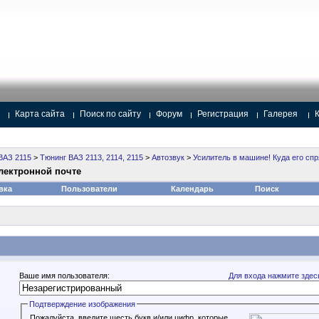
Карта сайта
Поиск по сайту
Форум
Регистрация
Галерея
ВАЗ 2115
>
Тюнинг ВАЗ 2113, 2114, 2115
>
Автозвук
>
Усилитель в машине! Куда его спр
лектронной почте
вка
Пользователи
Календарь
Поиск
Ваше имя пользователя:
Для входа нажмите здес
Подтверждение изображения
Пожалуйста, введите шесть букв и/или цифр, которые