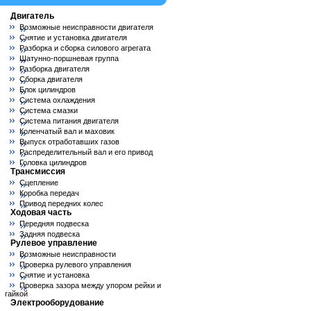
Двигатель
Возможные неисправности двигателя
Снятие и установка двигателя
Разборка и сборка силового агрегата
Шатунно-поршневая группа
Разборка двигателя
Сборка двигателя
Блок цилиндров
Система охлаждения
Система смазки
Система питания двигателя
Коленчатый вал и маховик
Выпуск отработавших газов
Распределительный вал и его привод
Головка цилиндров
Трансмиссия
Сцепление
Коробка передач
Привод передних колес
Ходовая часть
Передняя подвеска
Задняя подвеска
Рулевое управление
Возможные неисправности
Проверка рулевого управления
Снятие и установка
Проверка зазора между упором рейки и
гайкой
Электрооборудование