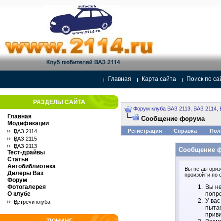
Главная
Карта сайта
Поиск по са
РАЗДЕЛЫ САЙТА
Форум клуба ВАЗ 2113, ВАЗ 2114, 
Главная
Сообщение форума
Модификации
Регистрация
Справка
Пол
ВАЗ 2114
ВАЗ 2115
ВАЗ 2113
Сообщение 
Тест-драйвы
Статьи
Автобиблиотека
Вы не авториз
Дилеры Ваз
произойти по 
Форум
Фотогалерея
Вы не
О клубе
попро
У вас
Встречи клуба
пытае
прив