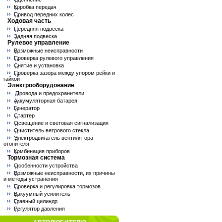
Коробка передач
Привод передних колес
Ходовая часть
Передняя подвеска
Задняя подвеска
Рулевое управление
Возможные неисправности
Проверка рулевого управления
Снятие и установка
Проверка зазора между упором рейки и
гайкой
Электрооборудование
Провода и предохранители
Аккумуляторная батарея
Генератор
Стартер
Освещение и световая сигнализация
Очиститель ветрового стекла
Электродвигатель вентилятора
отопителя
Комбинация приборов
Тормозная система
Особенности устройства
Возможные неисправности, их причины
и методы устранения
Проверка и регулировка тормозов
Вакуумный усилитель
Главный цилиндр
Регулятор давления