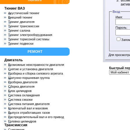
ТЮНИНГ
Возмо
актив
Тюнинг ВАЗ
Вход
Акустический тюнинг
Имя:
Внешний тюнинг
Тюнинг двигателя
Тюнинг трансмиссии
Пароль:
Тюнинг салона
Тюнинг электрооборудования
Тюнинг тормозной системы
Запо
Тюнинг подвески
РЕМОНТ
Для просмотр
Двигатель
Возможные неисправности двигателя
Быстрый пе
Снятие и установка двигателя
Разборка и сборка силового агрегата
Шатунно-поршневая группа
Разборка двигателя
Сборка двигателя
Блок цилиндров
Система охлаждения
Система смазки
Система питания двигателя
Коленчатый вал и маховик
Выпуск отработавших газов
Распределительный вал и его привод
Головка цилиндров
Трансмиссия
Сцепление