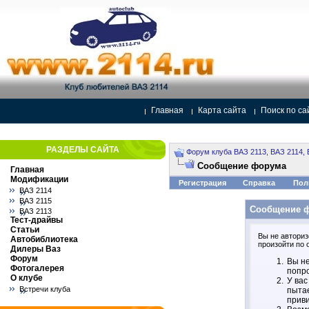
Главная
Карта сайта
Поиск по са
РАЗДЕЛЫ САЙТА
Форум клуба ВАЗ 2113, ВАЗ 2114, 
Сообщение форума
Главная
Модификации
Регистрация
Справка
Пол
ВАЗ 2114
ВАЗ 2115
Сообщение 
ВАЗ 2113
Тест-драйвы
Статьи
Вы не авториз
Автобиблиотека
произойти по 
Дилеры Ваз
Форум
Вы не
Фотогалерея
попро
О клубе
У вас
Встречи клуба
пытае
прив