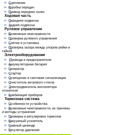
Сцепление
Коробка передач
Привод передних колес
Ходовая часть
Передняя подвеска
Задняя подвеска
Рулевое управление
Возможные неисправности
Проверка рулевого управления
Снятие и установка
Проверка зазора между упором рейки и
гайкой
Электрооборудование
Провода и предохранители
Аккумуляторная батарея
Генератор
Стартер
Освещение и световая сигнализация
Очиститель ветрового стекла
Электродвигатель вентилятора
отопителя
Комбинация приборов
Тормозная система
Особенности устройства
Возможные неисправности, их причины
и методы устранения
Проверка и регулировка тормозов
Вакуумный усилитель
Главный цилиндр
Регулятор давления