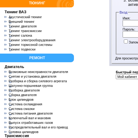
Возмо
ТЮНИНГ
актив
Тюнинг ВАЗ
Вход
Акустический тюнинг
Имя:
Внешний тюнинг
Тюнинг двигателя
Пароль:
Тюнинг трансмиссии
Тюнинг салона
Тюнинг электрооборудования
Запо
Тюнинг тормозной системы
Тюнинг подвески
РЕМОНТ
Для просмотр
Двигатель
Возможные неисправности двигателя
Быстрый пе
Снятие и установка двигателя
Разборка и сборка силового агрегата
Шатунно-поршневая группа
Разборка двигателя
Сборка двигателя
Блок цилиндров
Система охлаждения
Система смазки
Система питания двигателя
Коленчатый вал и маховик
Выпуск отработавших газов
Распределительный вал и его привод
Головка цилиндров
Трансмиссия