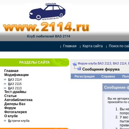
Главная
Карта сайта
Поиск по са
РАЗДЕЛЫ САЙТА
Форум клуба ВАЗ 2113, ВАЗ 2114, 
Сообщение форума
Главная
Модификации
Регистрация
Справка
Пол
ВАЗ 2114
ВАЗ 2115
Сообщение 
ВАЗ 2113
Тест-драйвы
Статьи
Вы не авториз
Автобиблиотека
произойти по 
Дилеры Ваз
Форум
Вы не
Фотогалерея
попро
О клубе
У вас
Встречи клуба
пытае
прив