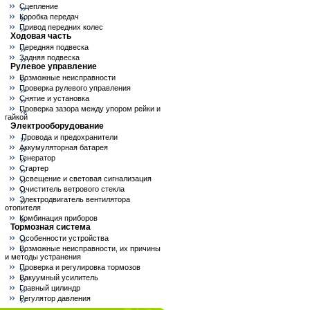
Сцепление
Коробка передач
Привод передних колес
Ходовая часть
Передняя подвеска
Задняя подвеска
Рулевое управление
Возможные неисправности
Проверка рулевого управления
Снятие и установка
Проверка зазора между упором рейки и
гайкой
Электрооборудование
Провода и предохранители
Аккумуляторная батарея
Генератор
Стартер
Освещение и световая сигнализация
Очиститель ветрового стекла
Электродвигатель вентилятора
отопителя
Комбинация приборов
Тормозная система
Особенности устройства
Возможные неисправности, их причины
и методы устранения
Проверка и регулировка тормозов
Вакуумный усилитель
Главный цилиндр
Регулятор давления