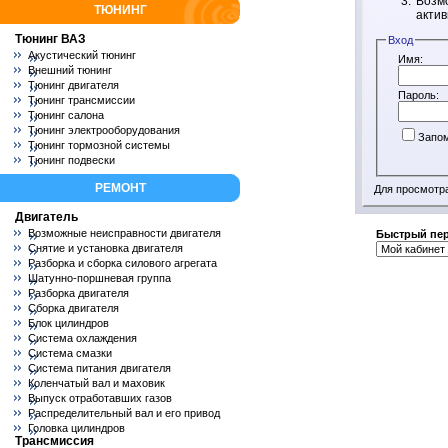
Возмо
ТЮНИНГ
актив
Тюнинг ВАЗ
Вход
Акустический тюнинг
Имя:
Внешний тюнинг
Тюнинг двигателя
Пароль:
Тюнинг трансмиссии
Тюнинг салона
Тюнинг электрооборудования
Запо
Тюнинг тормозной системы
Тюнинг подвески
РЕМОНТ
Для просмотр
Двигатель
Возможные неисправности двигателя
Быстрый пе
Снятие и установка двигателя
Разборка и сборка силового агрегата
Шатунно-поршневая группа
Разборка двигателя
Сборка двигателя
Блок цилиндров
Система охлаждения
Система смазки
Система питания двигателя
Коленчатый вал и маховик
Выпуск отработавших газов
Распределительный вал и его привод
Головка цилиндров
Трансмиссия