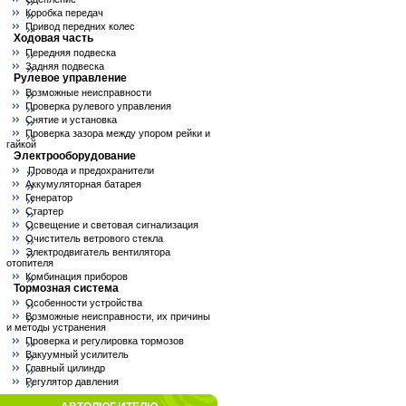
Коробка передач
Привод передних колес
Ходовая часть
Передняя подвеска
Задняя подвеска
Рулевое управление
Возможные неисправности
Проверка рулевого управления
Снятие и установка
Проверка зазора между упором рейки и
гайкой
Электрооборудование
Провода и предохранители
Аккумуляторная батарея
Генератор
Стартер
Освещение и световая сигнализация
Очиститель ветрового стекла
Электродвигатель вентилятора
отопителя
Комбинация приборов
Тормозная система
Особенности устройства
Возможные неисправности, их причины
и методы устранения
Проверка и регулировка тормозов
Вакуумный усилитель
Главный цилиндр
Регулятор давления