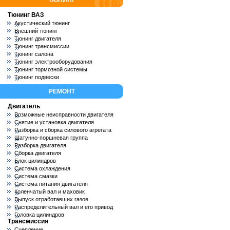
ТЮНИНГ
Тюнинг ВАЗ
Акустический тюнинг
Внешний тюнинг
Тюнинг двигателя
Тюнинг трансмиссии
Тюнинг салона
Тюнинг электрооборудования
Тюнинг тормозной системы
Тюнинг подвески
РЕМОНТ
Двигатель
Возможные неисправности двигателя
Снятие и установка двигателя
Разборка и сборка силового агрегата
Шатунно-поршневая группа
Разборка двигателя
Сборка двигателя
Блок цилиндров
Система охлаждения
Система смазки
Система питания двигателя
Коленчатый вал и маховик
Выпуск отработавших газов
Распределительный вал и его привод
Головка цилиндров
Трансмиссия
Сцепление