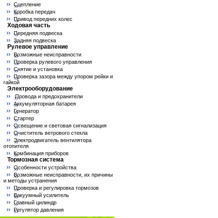
Сцепление
Коробка передач
Привод передних колес
Ходовая часть
Передняя подвеска
Задняя подвеска
Рулевое управление
Возможные неисправности
Проверка рулевого управления
Снятие и установка
Проверка зазора между упором рейки и
гайкой
Электрооборудование
Провода и предохранители
Аккумуляторная батарея
Генератор
Стартер
Освещение и световая сигнализация
Очиститель ветрового стекла
Электродвигатель вентилятора
отопителя
Комбинация приборов
Тормозная система
Особенности устройства
Возможные неисправности, их причины
и методы устранения
Проверка и регулировка тормозов
Вакуумный усилитель
Главный цилиндр
Регулятор давления