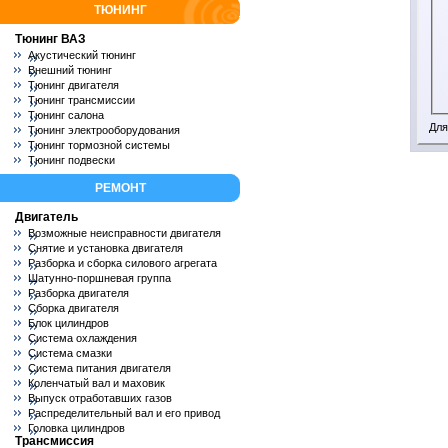
ТЮНИНГ
Тюнинг ВАЗ
Акустический тюнинг
Внешний тюнинг
Тюнинг двигателя
Тюнинг трансмиссии
Тюнинг салона
Для
Тюнинг электрооборудования
Тюнинг тормозной системы
Тюнинг подвески
РЕМОНТ
Двигатель
Возможные неисправности двигателя
Снятие и установка двигателя
Разборка и сборка силового агрегата
Шатунно-поршневая группа
Разборка двигателя
Сборка двигателя
Блок цилиндров
Система охлаждения
Система смазки
Система питания двигателя
Коленчатый вал и маховик
Выпуск отработавших газов
Распределительный вал и его привод
Головка цилиндров
Трансмиссия