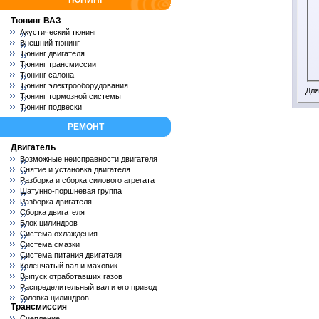
ТЮНИНГ
Тюнинг ВАЗ
Акустический тюнинг
Внешний тюнинг
Тюнинг двигателя
Тюнинг трансмиссии
Тюнинг салона
Тюнинг электрооборудования
Для
Тюнинг тормозной системы
Тюнинг подвески
РЕМОНТ
Двигатель
Возможные неисправности двигателя
Снятие и установка двигателя
Разборка и сборка силового агрегата
Шатунно-поршневая группа
Разборка двигателя
Сборка двигателя
Блок цилиндров
Система охлаждения
Система смазки
Система питания двигателя
Коленчатый вал и маховик
Выпуск отработавших газов
Распределительный вал и его привод
Головка цилиндров
Трансмиссия
Сцепление