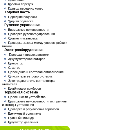
Коробка передач
Привод передних колес
Ходовая часть
Передняя подвеска
Задняя подвеска
Рулевое управление
Возможные неисправности
Проверка рулевого управления
Снятие и установка
Проверка зазора между упором рейки и
гайкой
Электрооборудование
Провода и предохранители
Аккумуляторная батарея
Генератор
Стартер
Освещение и световая сигнализация
Очиститель ветрового стекла
Электродвигатель вентилятора
отопителя
Комбинация приборов
Тормозная система
Особенности устройства
Возможные неисправности, их причины
и методы устранения
Проверка и регулировка тормозов
Вакуумный усилитель
Главный цилиндр
Регулятор давления