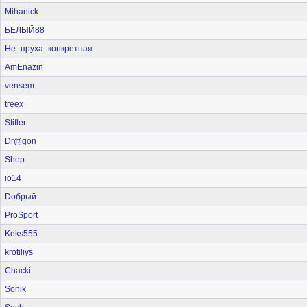
Mihanick
БЕЛЫЙ88
Не_пруха_конкретная
AmEnazin
vensem
treex
Stifler
Dr@gon
Shep
io14
Dобрый
ProSport
Keks555
krotiliys
Chacki
Sonik