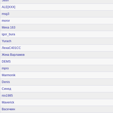
Sash
ALE[XXX]
msg3
moror
Миха 163
igor_bura
Yurach
ЛехаС401СС
Жека Варламов
DEMS
mpro
Marmonik
Denis
Синед
nix1985
Maverick
Васечкин