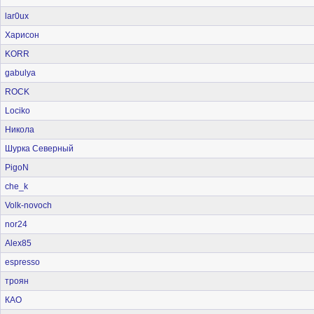
lar0ux
Харисон
KORR
gabulya
ROCK
Lociko
Никола
Шурка Северный
PigoN
che_k
Volk-novoch
nor24
Alex85
espresso
троян
КАО