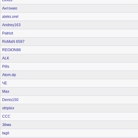
Lexus
Антонио
aleks.orel
Andrey163
Patriot
RoMaN 6587
REGION86
ALK
Pills
Atom.dp
ЧЕ
Max
Denis150
xtriplex
CCC
Зёма
tagil