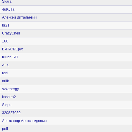
Skara
4uKuTa
Алексей Витальевич
br21
CrazyChell
166
ВИТАЛ71рус
KlubbCAT
AFX
reni
orlik
sv4energy
kashira2
Steps
320827030
Александр Александрович
pell