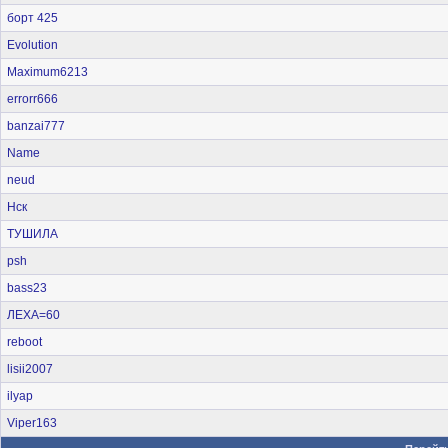
борт 425
Evolution
Maximum6213
errorr666
banzai777
Name
neud
Нск
ТУШИЛА
psh
bass23
ЛЕХА=60
reboot
lisii2007
ilyap
Viper163