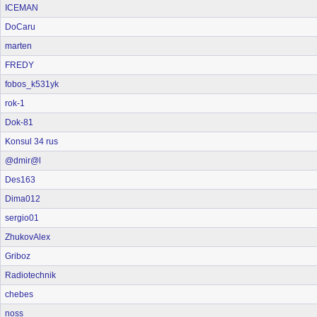
ICEMAN
DoCaru
marten
FREDY
fobos_k531yk
rok-1
Dok-81
Konsul 34 rus
@dmir@l
Des163
Dima012
sergio01
ZhukovAlex
Griboz
Radiotechnik
chebes
noss