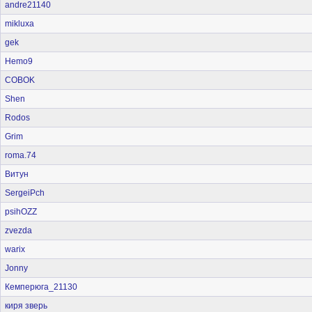
andre21140
mikluxa
gek
Hemo9
COBOK
Shen
Rodos
Grim
roma.74
Витун
SergeiPch
psihOZZ
zvezda
warix
Jonny
Кемперюга_21130
киря зверь