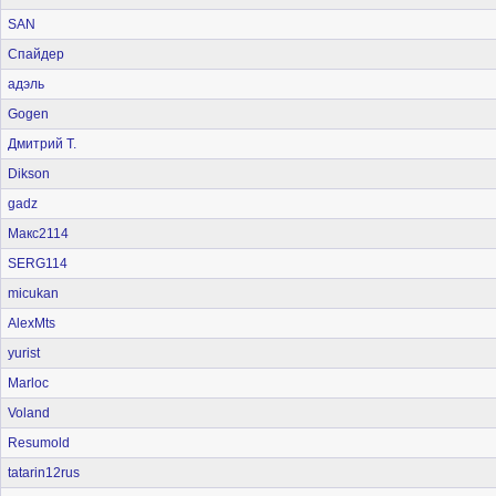
SAN
Спайдер
адэль
Gogen
Дмитрий Т.
Dikson
gadz
Макс2114
SERG114
micukan
AlexMts
yurist
Marloc
Voland
Resumold
tatarin12rus