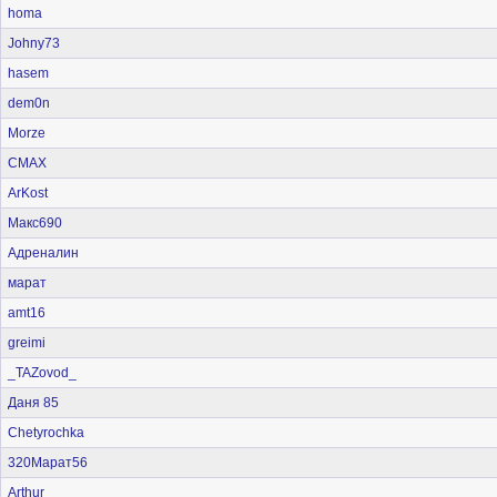
homa
Johny73
hasem
dem0n
Morze
CMAX
ArKost
Макс690
Адреналин
марат
amt16
greimi
_TAZovod_
Даня 85
Chetyrochka
320Марат56
Arthur