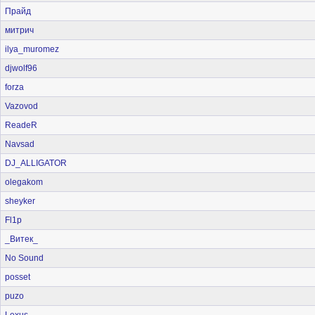
Прайд
митрич
ilya_muromez
djwolf96
forza
Vazovod
ReadeR
Navsad
DJ_ALLIGATOR
olegakom
sheyker
Fl1p
_Витек_
No Sound
posset
puzo