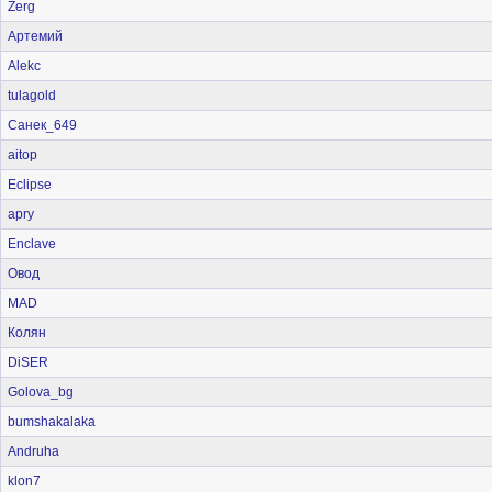
Zerg
Артемий
Alekc
tulagold
Санек_649
aitop
Eclipse
apry
Enclave
Овод
MAD
Колян
DiSER
Golova_bg
bumshakalaka
Andruha
klon7