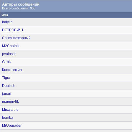
Авторы сообщений
Всего сообщений: 955
Имя
batylin
ПЕТРОВИЧЪ
Санек пожарный
M2Chainik
pvolosat
Girbiz
Коnстаnтиn
Tigra
Deutsch
janari
mamon4ik
Михуэлло
bomba
MrUpgrader