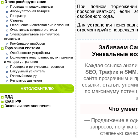
Электрооборудование
При полном торможении
Провода и предохранители
проворачиваться; если э
Аккумуляторная батарея
Генератор
свободного хода.
Стартер
Для устранения неисправно
Освещение и световая сигнализация
отремонтируйте поврежденн
Очиститель ветрового стекла
Электродвигатель вентилятора
отопителя
Комбинация приборов
Забиваем Са
Тормозная система
Особенности устройства
Уникальные во
Возможные неисправности, их причины
и методы устранения
Каждая ссылка анализ
Проверка и регулировка тормозов
SEO, Трафик и SMM.
Вакуумный усилитель
Главный цилиндр
сайта прозрачным и п
Регулятор давления
ссылки, статьи, упоми
АВТОЛЮБИТЕЛЮ
по максимуму потен
ПДД
КоАП РФ
Законы и постановления
Что умее
— Продвижение в оди
запросов, покупка 
степенью качес