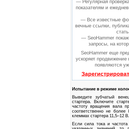
— Регулярная проверка
показателям и ежеднев
— Все известные фо
вечные ссылки, публик
стать
— SeoHammer покажет
запросы, на кото
SeoHammer еще пре
ускоряет продвижение 
появляются уж
Зарегистрироват
Испытание в режиме
холо
Выведите зубчатый вене
стартера. Включите стар
частоту вращения вала п
соответственно не более
клеммах стартера 11,5–12 В
Если сила тока и частота
указанных значений, то