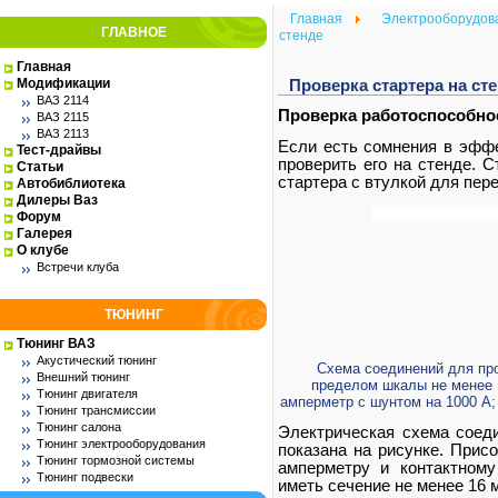
Главная
Электрооборудов
ГЛАВНОЕ
стенде
Главная
Модификации
Проверка стартера на ст
ВАЗ 2114
Проверка работоспособно
ВАЗ 2115
ВАЗ 2113
Если есть сомнения в эффе
Тест-драйвы
проверить его на стенде. 
Статьи
стартера с втулкой для пер
Автобиблиотека
Дилеры Ваз
Форум
Галерея
О клубе
Встречи клуба
ТЮНИНГ
Тюнинг ВАЗ
Акустический тюнинг
Схема соединений для про
Внешний тюнинг
пределом шкалы не менее 15
Тюнинг двигателя
амперметр с шунтом на 1000 А;
Тюнинг трансмиссии
Тюнинг салона
Электрическая схема соеди
Тюнинг электрооборудования
показана на рисунке. Прис
Тюнинг тормозной системы
амперметру и контактному
Тюнинг подвески
иметь сечение не менее 16 