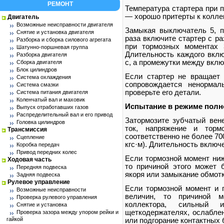
РЕМОНТ
Температура стартера при п
— хорошо притерты к колле
Двигатель
Возможные неисправности двигателя
Замыкая выключатель 5, п
Снятие и установка двигателя
раза включите стартер с р
Разборка и сборка силового агрегата
при тормозных моментах 3
Шатунно-поршневая группа
Длительность каждого вклю
Разборка двигателя
с, а промежутки между вклю
Сборка двигателя
Блок цилиндров
Если стартер не вращает 
Система охлаждения
сопровождается ненормал
Система смазки
проверьте его детали.
Система питания двигателя
Коленчатый вал и маховик
Испытание в режиме
полн
Выпуск отработавших газов
Распределительный вал и его привод
Затормозите зубчатый вене
Головка цилиндров
ток, напряжение и торм
Трансмиссия
соответственно не более 700
Сцепление
кгс·м). Длительность включ
Коробка передач
Привод передних колес
Если тормозной момент ниж
Ходовая часть
то причиной этого может 
Передняя подвеска
якоря или замыкание обмотк
Задняя подвеска
Рулевое управление
Если тормозной момент и 
Возможные неисправности
величин, то причиной м
Проверка рулевого управления
коллектора, сильный 
Снятие и установка
щеткодержателях, ослаблен
Проверка зазора между упором рейки и
гайкой
или подгорание контактных 