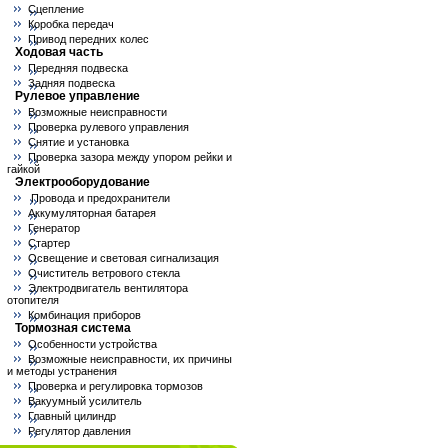
Сцепление
Коробка передач
Привод передних колес
Ходовая часть
Передняя подвеска
Задняя подвеска
Рулевое управление
Возможные неисправности
Проверка рулевого управления
Снятие и установка
Проверка зазора между упором рейки и
гайкой
Электрооборудование
Провода и предохранители
Аккумуляторная батарея
Генератор
Стартер
Освещение и световая сигнализация
Очиститель ветрового стекла
Электродвигатель вентилятора
отопителя
Комбинация приборов
Тормозная система
Особенности устройства
Возможные неисправности, их причины
и методы устранения
Проверка и регулировка тормозов
Вакуумный усилитель
Главный цилиндр
Регулятор давления