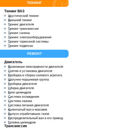
ТЮНИНГ
Тюнинг ВАЗ
Акустический тюнинг
Внешний тюнинг
Тюнинг двигателя
Тюнинг трансмиссии
Тюнинг салона
Тюнинг электрооборудования
Тюнинг тормозной системы
Тюнинг подвески
РЕМОНТ
Двигатель
Возможные неисправности двигателя
Снятие и установка двигателя
Разборка и сборка силового агрегата
Шатунно-поршневая группа
Разборка двигателя
Сборка двигателя
Блок цилиндров
Система охлаждения
Система смазки
Система питания двигателя
Коленчатый вал и маховик
Выпуск отработавших газов
Распределительный вал и его привод
Головка цилиндров
Трансмиссия