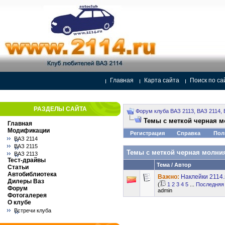
Главная
Карта сайта
Поиск по са
РАЗДЕЛЫ САЙТА
Форум клуба ВАЗ 2113, ВАЗ 2114, 
Темы с меткой
черная м
Главная
Модификации
Регистрация
Справка
Пол
ВАЗ 2114
ВАЗ 2115
Темы с меткой
черная молни
ВАЗ 2113
Тест-драйвы
Тема / Автор
Статьи
Автобиблиотека
Важно:
Наклейки 2114.
Дилеры Ваз
(
1
2
3
4
5
...
Последняя
Форум
admin
Фотогалерея
О клубе
Встречи клуба