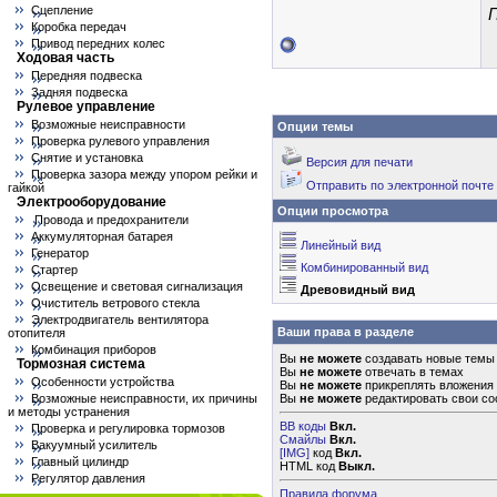
Сцепление
П
Коробка передач
Привод передних колес
Ходовая часть
Передняя подвеска
Задняя подвеска
Рулевое управление
Возможные неисправности
Опции темы
Проверка рулевого управления
Снятие и установка
Версия для печати
Проверка зазора между упором рейки и
Отправить по электронной почте
гайкой
Электрооборудование
Опции просмотра
Провода и предохранители
Аккумуляторная батарея
Линейный вид
Генератор
Комбинированный вид
Стартер
Освещение и световая сигнализация
Древовидный вид
Очиститель ветрового стекла
Электродвигатель вентилятора
Ваши права в разделе
отопителя
Комбинация приборов
Вы
не можете
создавать новые темы
Тормозная система
Вы
не можете
отвечать в темах
Особенности устройства
Вы
не можете
прикреплять вложения
Возможные неисправности, их причины
Вы
не можете
редактировать свои с
и методы устранения
BB коды
Вкл.
Проверка и регулировка тормозов
Смайлы
Вкл.
Вакуумный усилитель
[IMG]
код
Вкл.
Главный цилиндр
HTML код
Выкл.
Регулятор давления
Правила форума