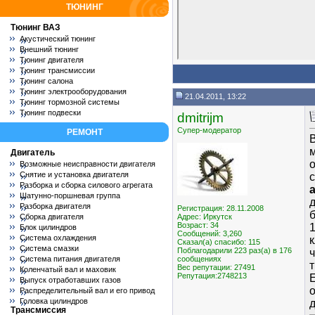
ТЮНИНГ
Тюнинг ВАЗ
Акустический тюнинг
Внешний тюнинг
Тюнинг двигателя
Тюнинг трансмиссии
Тюнинг салона
Тюнинг электрооборудования
21.04.2011, 13:22
Тюнинг тормозной системы
Тюнинг подвески
dmitrijm
Супер-модератор
РЕМОНТ
В
м
Двигатель
о
Возможные неисправности двигателя
Снятие и установка двигателя
Разборка и сборка силового агрегата
Шатунно-поршневая группа
д
Разборка двигателя
Регистрация: 28.11.2008
б
Сборка двигателя
Адрес: Иркутск
Возраст: 34
1
Блок цилиндров
Сообщений: 3,260
Система охлаждения
к
Сказал(а) спасибо: 115
Система смазки
Поблагодарили 223 раз(а) в 176
ч
Система питания двигателя
сообщениях
т
Вес репутации:
27491
Коленчатый вал и маховик
Репутация:2748213
Е
Выпуск отработавших газов
Распределительный вал и его привод
Головка цилиндров
Трансмиссия