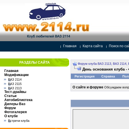
Главная
Карта сайта
Поиск по са
РАЗДЕЛЫ САЙТА
Форум клуба ВАЗ 2113, ВАЗ 2114, 
День основания клуба - 
Главная
Модификации
Регистрация
Справка
Пол
ВАЗ 2114
ВАЗ 2115
О сайте и форуме
Обсуждаем вопро
ВАЗ 2113
Тест-драйвы
Статьи
Автобиблиотека
Дилеры Ваз
Форум
Фотогалерея
О клубе
Встречи клуба