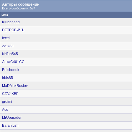
Авторы сообщений
Всего сообщений: 574
Имя
Klubbhead
ПЕТРОВИЧЪ
lexei
zvezda
kirifan545
ЛехаС401СС
Belchonok
irbis85
MaDMaxRostov
CTAJIKEP
greimi
Ace
MrUpgrader
Barahlush