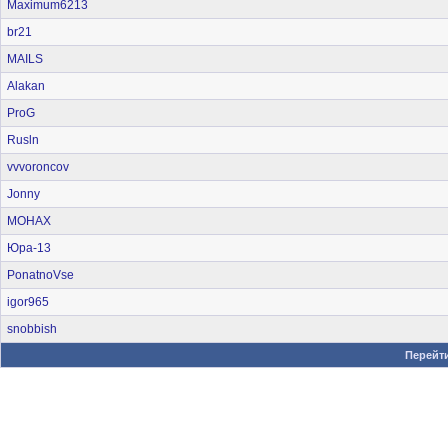
Maximum6213
br21
MAILS
Alakan
ProG
Rusln
vvvoroncov
Jonny
MOHAX
Юра-13
PonatnoVse
igor965
snobbish
Перейти